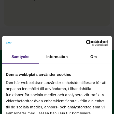
Samtycke
Information
Om
Denna webbplats använder cookies
Den här webbplatsen använder enhetsidentifierare för att
anpassa innehållet till användarna, tillhandahålla
Sveriges Tandhygienistförening - vi påverkar
yrkets utveckling och tandhygienistens villkor!
funktioner för sociala medier och analysera vår trafik. Vi
vidarebefordrar även enhetsidentifierare - från din enhet
Bli medlem
till de sociala medier, annons- och analysföretag som vi
samarbetar med. Dessa kan i sin tur kombinera