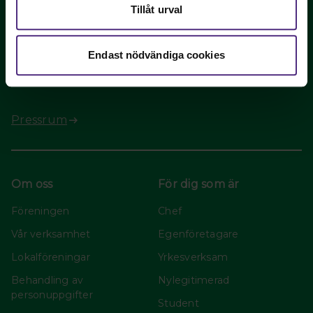
Tillåt urval
Fler kontaktuppgifter
Press
Endast nödvändiga cookies
Är du journalist och vill komma i kontakt med oss?
Pressrum
Om oss
För dig som är
Föreningen
Chef
Vår verksamhet
Egenföretagare
Lokalföreningar
Yrkesverksam
Behandling av
Nylegitimerad
personuppgifter
Student