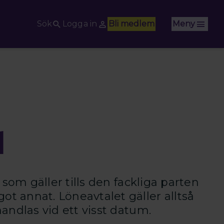
Sök
Logga in
Bli medlem
Meny
l
l som gäller tills den fackliga parten
ot annat. Löneavtalet gäller alltså
rhandlas vid ett visst datum.