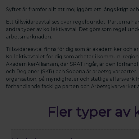
Syftet är framför allt att möjliggöra ett långsiktigt oc
Ett tillsvidareavtal ses över regelbundet. Parterna har
andra typer av kollektivavtal. Det görs som regel unde
arbetsmarknaden.
Tillsvidareavtal finns för dig som är akademiker och a
Kollektivavtalet för dig som arbetar i kommun, regio
AkademikerAlliansen, där SRAT ingår, är den förhan
och Regioner (SKR) och Sobona är arbetsgivarparter. Ko
organisation, på myndigheter och statliga affärsverk 
förhandlande fackliga parten och Arbetsgivarverket ä
Fler typer av 