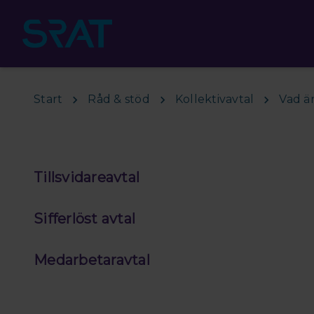
Hoppa till huvudinnehåll
Start
Råd & stöd
Kollektivavtal
Vad är
Tillsvidareavtal
Sifferlöst avtal
Medarbetaravtal