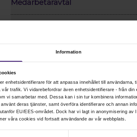
Medarbetaravtal
Sifferlöst avtal
Information
cookies
enhetsidentifierare för att anpassa innehållet till användarna, ti
år trafik. Vi vidarebefordrar även enhetsidentifierare - från din e
om vi samarbetar med. Dessa kan i sin tur kombinera informati
ar använt deras tjänster, samt överföra identifierare och annan info
nd utanför EU/EES-området. Dock har vi lagt in anonymisering av IP
Kontakt
ner våra cookies vid fortsatt användande av vår webbplats.
Kontakta oss på SRAT me
fackliga frågor om din ans