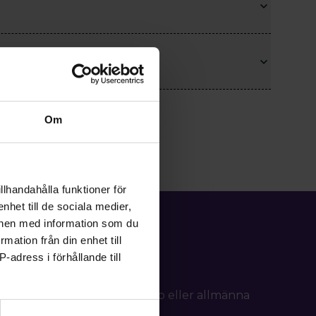
Om
llhandahålla funktioner för
nhet till de sociala medier,
onen med information som du
rmation från din enhet till
-adress i förhållande till
d frågor om ditt medlemskap eller allmänna
tällning.