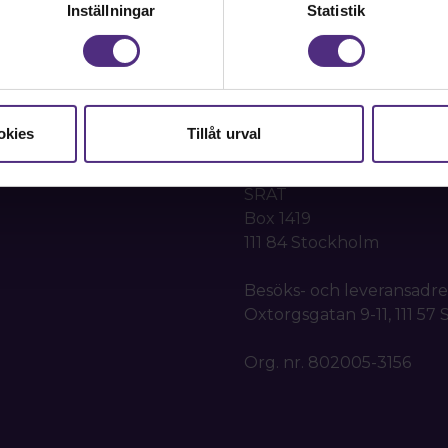
Inställningar
Statistik
 samhällsbärande
08-442 44 60
Kontakta oss
okies
Tillåt urval
Kansli
SRAT
Box 1419
111 84 Stockholm
Besöks- och leveransadre
Oxtorgsgatan 9-11, 111 57
Org. nr. 802005-3156