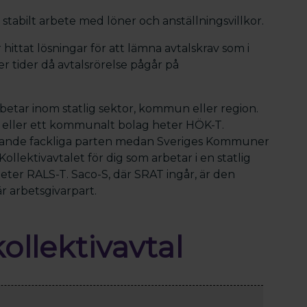
h stabilt arbete med löner och anställningsvillkor.
 hittat lösningar för att lämna avtalskrav som i
r tider då avtalsrörelse pågår på
rbetar inom statlig sektor, kommun eller region.
n eller ett kommunalt bolag heter HÖK-T.
dlande fackliga parten medan Sveriges Kommuner
llektivavtalet för dig som arbetar i en statlig
heter RALS-T. Saco-S, där SRAT ingår, är den
r arbetsgivarpart.
kollektivavtal