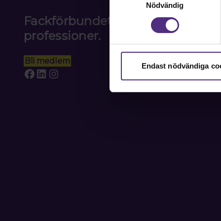
Nödvändig
Fackförbundet för akademiker i
professioner.
Bli medlem
Endast nödvändiga co