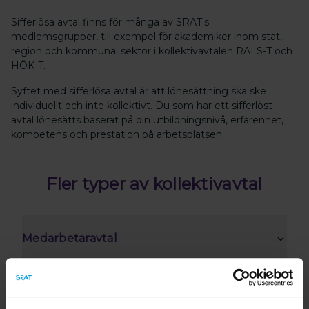
Sifferlösa avtal finns för många av SRAT:s
medlemsgrupper, till exempel för akademiker inom stat,
region och kommunal sektor i kollektivavtalen RALS-T och
HÖK-T.
Syftet med sifferlösa avtal är att lönesättning ska ske
individuellt och inte kollektivt. Du som har ett sifferlöst
avtal lönesätts baserat på din utbildningsnivå, erfarenhet,
kompetens och prestation på arbetsplatsen.
Fler typer av kollektivavtal
Medarbetaravtal
Tillsvidareavtal