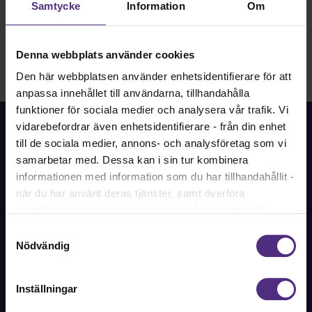
Samtycke
Information
Om
Denna webbplats använder cookies
Den här webbplatsen använder enhetsidentifierare för att
anpassa innehållet till användarna, tillhandahålla
funktioner för sociala medier och analysera vår trafik. Vi
vidarebefordrar även enhetsidentifierare - från din enhet
till de sociala medier, annons- och analysföretag som vi
samarbetar med. Dessa kan i sin tur kombinera
informationen med information som du har tillhandahållit -
Fackförbundet för akademiker i samhällsbärande
professioner.
när du har använt deras tjänster, samt överföra
identifierare och annan information från din enhet till
Bli medlem
tredje land, det vill säga land utanför EU/EES-området.
Samtyckesval
Dock har vi lagt in anonymisering av IP-adress i
Nödvändig
förhållande till Google Analytics. Du godkänner våra
cookies vid fortsatt användande av vår webbplats.
Inställningar
Kontakt