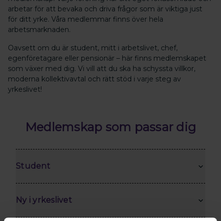
arbetar för att bevaka och driva frågor som är viktiga just
för ditt yrke. Våra medlemmar finns över hela
arbetsmarknaden.
Oavsett om du är student, mitt i arbetslivet, chef,
egenföretagare eller pensionär – här finns medlemskapet
som växer med dig. Vi vill att du ska ha schyssta villkor,
moderna kollektivavtal och rätt stöd i varje steg av
yrkeslivet!
Medlemskap som passar dig
Student
Ny i yrkeslivet