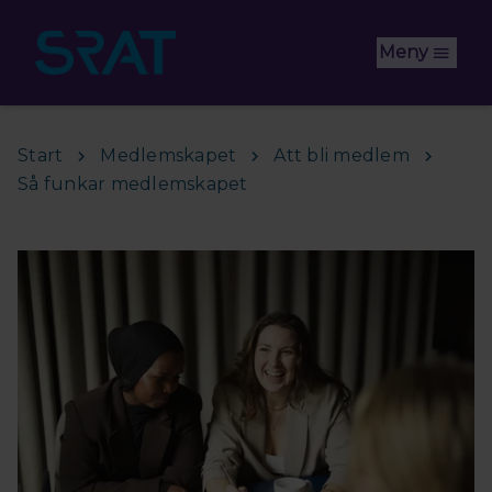
Hoppa till huvudinnehåll
Meny
Start
Medlemskapet
Att bli medlem
Så funkar medlemskapet