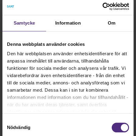
Anställd
Samtycke
Information
Om
Chef
Denna webbplats använder cookies
Egenföretagare
Den här webbplatsen använder enhetsidentifierare för att
anpassa innehållet till användarna, tillhandahålla
funktioner för sociala medier och analysera vår trafik. Vi
Pensionär
vidarebefordrar även enhetsidentifierare - från din enhet
till de sociala medier, annons- och analysföretag som vi
samarbetar med. Dessa kan i sin tur kombinera
Arbetssökande
informationen med information som du har tillhandahållit -
när du har använt deras tjänster, samt överföra
identifierare och annan information från din enhet till
tredje land, det vill säga land utanför EU/EES-området.
Samtyckesval
Dock har vi lagt in anonymisering av IP-adress i
Nödvändig
Bli medlem idag!
förhållande till Google Analytics. Du godkänner våra