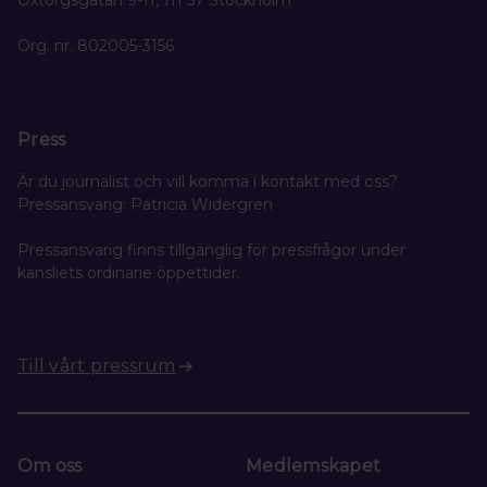
Oxtorgsgatan 9-11, 111 57 Stockholm
Org. nr. 802005-3156
Press
Är du journalist och vill komma i kontakt med oss?
Pressansvarig: Patricia Widergren
Pressansvarig finns tillgänglig för pressfrågor under
kansliets ordinarie öppettider.
Till vårt pressrum
Om oss
Medlemskapet