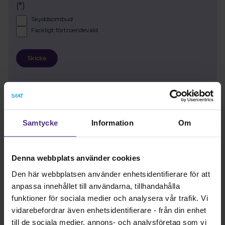
Skyddsombud
Fackligt förtroendevald
Skicka
Samtycke
Information
Om
Uppdrag som inte omfattas av
Denna webbplats använder cookies
förtroendemannalagen
Den här webbplatsen använder enhetsidentifierare för att
De uppdrag som förekommer i lokalföreningarnas
anpassa innehållet till användarna, tillhandahålla
styrelser, exempelvis ordförande, sekreterare och
funktioner för sociala medier och analysera vår trafik. Vi
ledamot, omfattas inte av förtroendemannalagen.
vidarebefordrar även enhetsidentifierare - från din enhet
Uppdragen uppdateras efter årsmötet av
till de sociala medier, annons- och analysföretag som vi