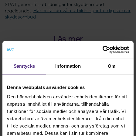
SRAT genomför utbildningar för skyddsombud
regelbundet.
Här hittar du våra utbildningar för dig som är
skyddsombud
Läs mer
Om uppdraget skyddsombud
Samtycke
Information
Om
Vill du veta mer?
Denna webbplats använder cookies
Den här webbplatsen använder enhetsidentifierare för att
Kontakta oss gärna så berättar vi mer om vad det
innebär att vara skyddsombud!
anpassa innehållet till användarna, tillhandahålla
funktioner för sociala medier och analysera vår trafik. Vi
Kontakta oss
vidarebefordrar även enhetsidentifierare - från din enhet
till de sociala medier, annons- och analysföretag som vi
samarbetar med. Dessa kan i sin tur kombinera