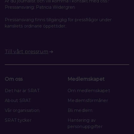
Är du journalist och vill komma i kontakt med oss?
Pressansvarig: Patricia Widergren
Pressansvarig finns tillgänglig för pressfrågor under
kansliets ordinarie öppettider.
Till vårt pressrum
Om oss
Medlemskapet
Det här är SRAT
Om medlemskapet
About SRAT
Medlemsförmåner
Vår organisation
Bli medlem
SRAT tycker
Hantering av
personuppgifter