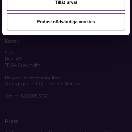
Tillåt urval
08-442 44 60
Endast nödvändiga cookies
Kontakta oss
Kansli
SRAT
Box 1419
111 84 Stockholm
Besöks- och leveransadress:
Oxtorgsgatan 9-11, 111 57 Stockholm
Org. nr. 802005-3156
Press