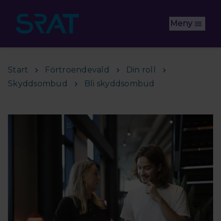
Hoppa till huvudinnehåll
Meny
Start
Förtroendevald
Din roll
Skyddsombud
Bli skyddsombud