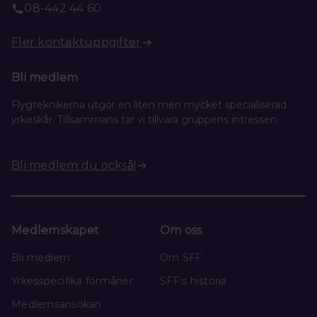
08-442 44 60
Fler kontaktuppgifter
Bli medlem
Flygteknikerna utgör en liten men mycket specialiserad
yrkeskår. Tillsammans tar vi tillvara gruppens intressen.
Bli medlem du också!
Medlemskapet
Om oss
Bli medlem
Om SFF
Yrkesspecifika förmåner
SFF:s historia
Medlemsansökan