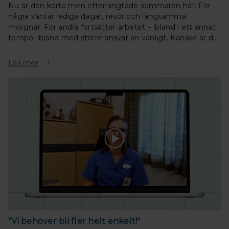
Nu är den korta men efterlängtade sommaren här. För
några väntar lediga dagar, resor och långsamma
morgnar. För andra fortsätter arbetet – ibland i ett annat
tempo, ibland med större ansvar än vanligt. Kanske är du
en av dem som håller i gång det som inte kan stanna
upp.
Läs mer
"Vi behöver bli fler helt enkelt!"