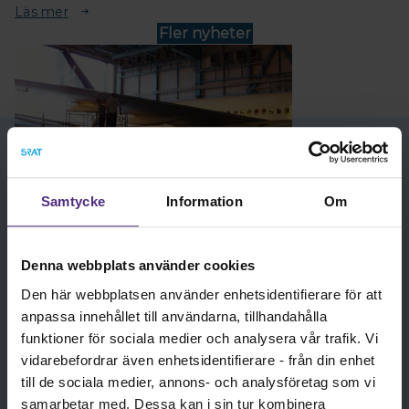
Läs mer
Fler nyheter
Samtycke
Information
Om
Vi är flygtekniker
Denna webbplats använder cookies
Den här webbplatsen använder enhetsidentifierare för att
Certifierade flygtekniker är den enda yrkeskategorin som
får signera och ta ansvar för utförda inspektioner, felsökning
anpassa innehållet till användarna, tillhandahålla
samt funktionskontroller på flygplan och helikoptrar. Att
funktioner för sociala medier och analysera vår trafik. Vi
certifiera allt tekniskt underhåll är en viktig del för att hålla
vidarebefordrar även enhetsidentifierare - från din enhet
flygplan och helikoptrar luftvärdiga.
till de sociala medier, annons- och analysföretag som vi
samarbetar med. Dessa kan i sin tur kombinera
Läs mer om yrket