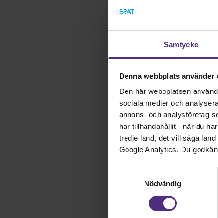
ALF‑avtalet som regl
klinisk forskning. Mo
legitimerade vårdyrke
Samtycke
I repliken hänvisas t
anställda och att for
bilden nyanseras. Vete
Denna webbplats använder 
tillgång till skyddad 
Den här webbplatsen använder 
som ofta saknas för kl
sociala medier och analysera v
dessutom visat att do
annons- och analysföretag s
ansvarsförhållanden, 
har tillhandahållit - när du h
Särskilt problematisk
tredje land, det vill säga la
barnmorskor uppger in
Google Analytics. Du godkän
användas för att legit
studier från Svenska
Samtyckesval
arbetsbelastning, utb
Nödvändig
kompetensutveckling. I
inte är integrerad i t