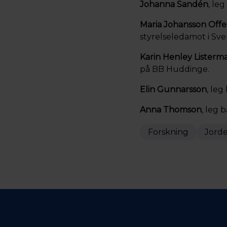
Johanna Sandén
, le
Maria Johansson Off
styrelseledamot i S
Karin Henley Listerm
på BB Huddinge.
Elin Gunnarsson
, leg
Anna Thomson
, leg 
Forskning
Jorde