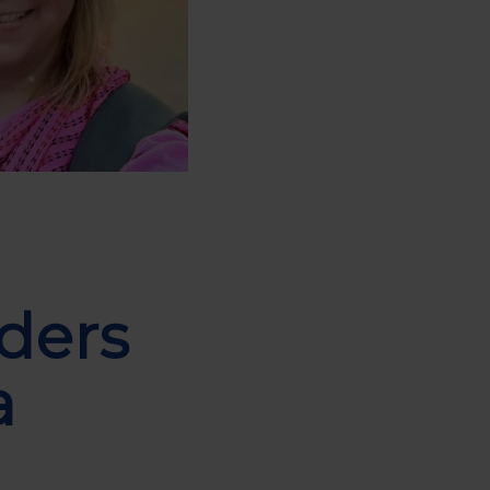
ders
a