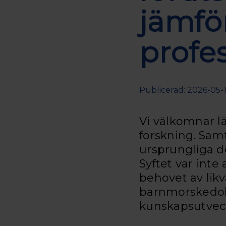
jämfö
profe
Publicerad: 2026-05-1
Vi välkomnar l
forskning. Samt
ursprungliga d
Syftet var inte
behovet av likv
barnmorskedokt
kunskapsutvec