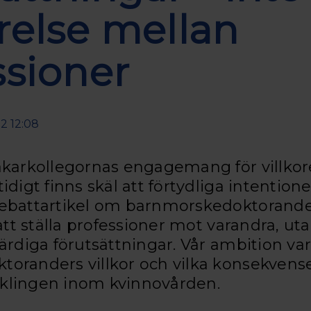
relse mellan
ssioner
2 12:08
äkarkollegornas engagemang för villkor
idigt finns skäl att förtydliga intentio
ebattartikel om barnmorskedoktorander
 att ställa professioner mot varandra, ut
ärdiga förutsättningar. Vår ambition var
oranders villkor och vilka konsekvenser
klingen inom kvinnovården.