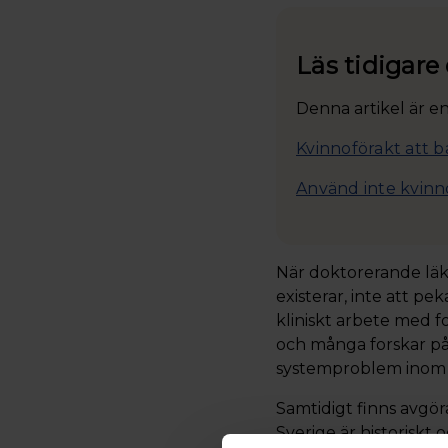
Läs tidigare
Denna artikel är en
Kvinnoförakt att b
Använd inte kvinno
När doktorerande läka
existerar, inte att p
kliniskt arbete med f
och många forskar på f
systemproblem inom h
Samtidigt finns avgör
Sverige är historisk