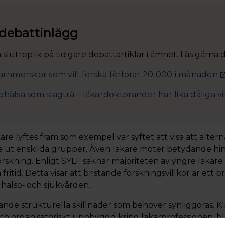
 debattinlägg
 slutreplik på tidigare debattartiklar i ämnet. Läs gärna d
arnmorskor som vill forska förlorar 20 000 i månaden
hälsa som slagträ – läkardoktorander har lika dåliga vi
re lyftes fram som exempel var syftet att visa att alter
eka ut enskilda grupper. Även läkare möter betydande hi
orskning. Enligt SYLF saknar majoriteten av yngre läkare 
ritid. Detta visar att bristande forskningsvillkor är ett 
älso‑ och sjukvården.
ande strukturella skillnader som behöver synliggöras. Kli
t och organisatoriskt uppbyggd kring läkarprofessionen,