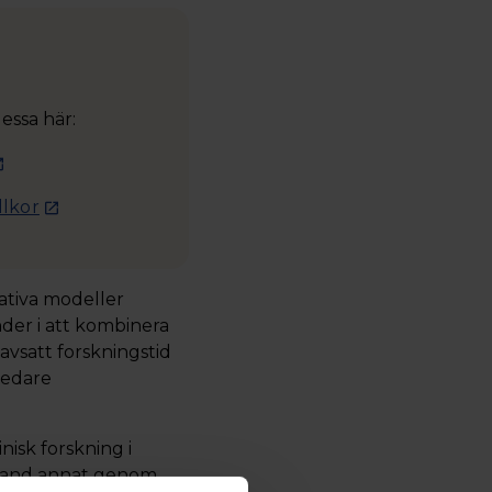
essa här:
llkor
nativa modeller
nder i att kombinera
avsatt forskningstid
bredare
nisk forskning i
 bland annat genom