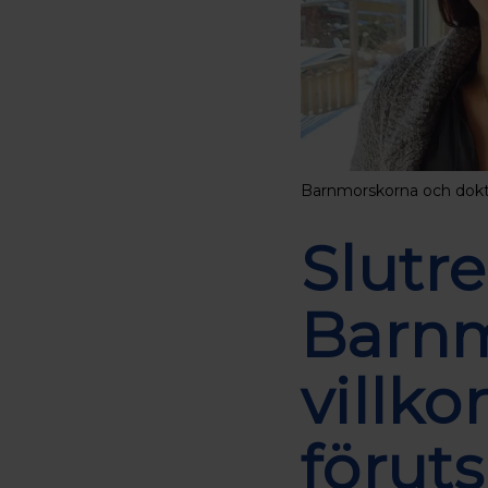
Barnmorskorna och dokt
Slutre
Barnm
villko
föruts