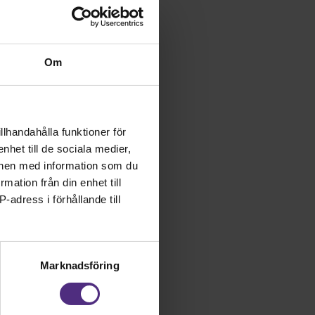
karutbildning och
och andra
gskarriärer.
Om
orander är kliniskt
tfall. Här behöver
rande; det centrala är
vägar, förutsättningar
llhandahålla funktioner för
tskanslersämbetet har
nhet till de sociala medier,
 riskerar otydliga
onen med information som du
ren.
rmation från din enhet till
15 procent av
-adress i förhållande till
tion och får inte
orska. Arbetsmiljö-
ion präglad av hög
er till
Marknadsföring
lägg, särskilt när den