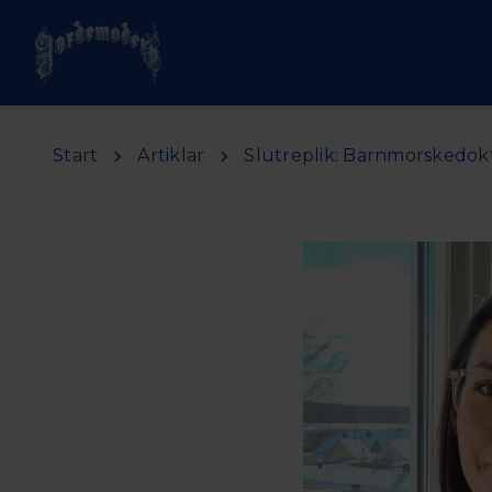
Hoppa till huvudinnehåll
Start
Artiklar
Slutreplik: Barnmorskedokto