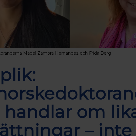
oranderna Mabel Zamora Hernandez och Frida Berg
plik:
orskedoktoran
r handlar om lik
ättningar – inte