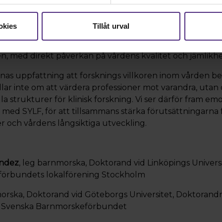
ker sig långt bortom individnivå. Forskning om kvinno
 sedan länge underprioriterad, med väldokumenterade 
okies
Tillåt urval
unik klinisk och professions specifik kunskap inom dess
a begränsas riskerar centrala perspektiv att gå förlorade
, med direkt påverkan på vårdens kvalitet och jämlikhe
rnas uppfattning att forsknings villkoren inom vården b
lar inte om att värdera professioner mot varandra, utan 
a strukturer för klinisk forskning. Vi ser därför fram emo
 med SYLF, för att tillsammans stärka förutsättningarna
r och vårdens långsiktiga utveckling.
andez
, leg barnmorska, Doktorand vid Linköpings Universi
örbundets lokalförening Stockholm
morska, Doktorand vid Göteborgs Universitet, Doktorand
 - Svenska Barnmorskeförbundet