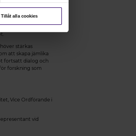
sjukdomar och
kunskapsluckor.
Tillåt alla cookies
a områden. När deras
 i den akademiska
t.
ehöver stärkas
om att skapa jämlika
t fortsatt dialog och
 för forskning som
tet, Vice Ordförande i
representant vid