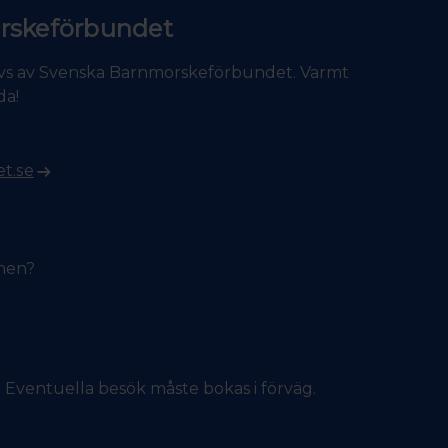
rskeförbundet
vs av Svenska Barnmorskeförbundet. Varmt
da!
t.se
onen?
s. Eventuella besök måste bokas i förväg.