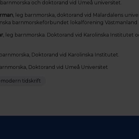
g barnmorska och doktorand vid Umeå universitet.
erman
, leg barnmorska, doktorand vid Mälardalens univer
venska barnmorskeförbundet lokalförening Västmanland
ar
, leg barnmorska. Doktorand vid Karolinska Institutet o
 barnmorska, Doktorand vid Karolinska Institutet.
barnmorska, Doktorand vid Umeå Universitet
modern tidskrift