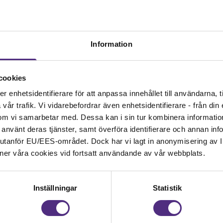
erar samverkan mellan regioner och universitet kring lä
tsvarande nationella strukturer saknas för barnmorskor 
n, vilket försvårar långsiktiga och förutsägbara forsknin
Information
ill uppskattningar om att cirka hälften av barnmorskedokt
skarstudier därför inte nödvändigtvis innebär inkomstbor
nskapsrådet visar att anställningsform i sig inte är avgö
cookies
forskningstid, rimlig arbetsbelastning och tydliga karriär
enhetsidentifierare för att anpassa innehållet till användarna, ti
iniskt anställda forskare, oavsett profession. Universite
år trafik. Vi vidarebefordrar även enhetsidentifierare - från din e
ktorander med huvudsaklig anställning utanför lärosätet
om vi samarbetar med. Dessa kan i sin tur kombinera informati
vilket kan förlänga utbildningstiden och försämra villko
ar använt deras tjänster, samt överföra identifierare och annan info
t är därför resonemanget kring forskningsintressen. Att 
nd utanför EU/EES-området. Dock har vi lagt in anonymisering av IP
tresse för forskning bör inte tolkas som bristande ambi
ner våra cookies vid fortsatt användande av vår webbplats.
imera sämre forsknings villkor för dem som faktiskt vill f
 Barnmorskeförbundet och SRAT visar istället en profess
rett deltidsarbete av hälsoskäl och begränsade möjlighet
Inställningar
Statistik
 en sådan kontext blir forskning ofta ett orealistiskt til
jänsten eller ekonomiskt hållbar.