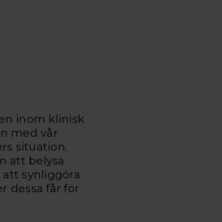
en inom klinisk
nen med vår
s situation.
an att belysa
 att synliggöra
 dessa får för