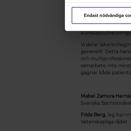
Konsekvenserna sträc
reproduktiv hälsa är
Endast nödvändiga co
Barnmorskor besitter 
möjligheter att forsk
kunskapsutvecklingen
Vi delar läkarkollego
generellt. Detta hand
och multiprofessionell
samarbete, inte minst
gagnar både patiente
M
abel Zamora Hern
Svenska Barnmorskef
Frida Berg
, leg barn
Vetenskapliga rådet