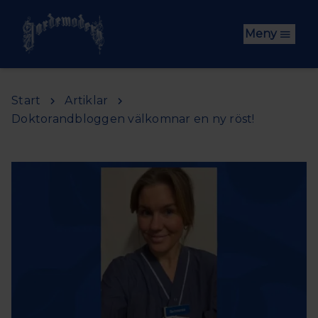
Hoppa till huvudinnehåll
Meny
Start
Artiklar
Doktorandbloggen välkomnar en ny röst!