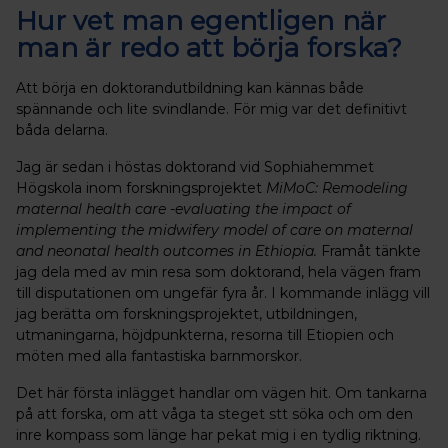
Hur vet man egentligen när
man är redo att börja forska?
Att börja en doktorandutbildning kan kännas både
spännande och lite svindlande. För mig var det definitivt
båda delarna.
Jag är sedan i höstas doktorand vid Sophiahemmet
Högskola inom forskningsprojektet
MiMoC: Remodeling
maternal health care -evaluating the impact of
implementing the midwifery model of care on maternal
and neonatal health outcomes in Ethiopia.
Framåt tänkte
jag dela med av min resa som doktorand, hela vägen fram
till disputationen om ungefär fyra år. I kommande inlägg vill
jag berätta om forskningsprojektet, utbildningen,
utmaningarna, höjdpunkterna, resorna till Etiopien och
möten med alla fantastiska barnmorskor.
Det här första inlägget handlar om vägen hit. Om tankarna
på att forska, om att våga ta steget stt söka och om den
inre kompass som länge har pekat mig i en tydlig riktning.