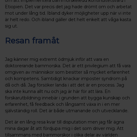
om att implementera barnmorskeledd kontinuitetsvård i
Etiopien. Det var precis det jag hade drömt om och arbetat
mot under lång tid. Ibland dyker möjligheter upp när vi inte
är helt redo. Och ibland gäller det helt enkelt att våga kasta
sig ut.
Resan framåt
Jag känner mig extremt ödmjuk inför att vara en
doktorerande barnmorska. Det är ett privilegium att få vara
omgiven av människor som besitter så mycket erfarenhet
och kompetens. Samtidigt knackar imposter syndrom på
då och då. Jag försöker landa i att det är en process. Jag
ska inte kunna allt nu och jag är här för att lära. En
forskarutbildning innebär i grunden att bygga kunskap och
erfarenhet, få feedback och långsamt växa in i en mer
självständig roll. Det är både utmanande och utvecklande.
Det är en lång resa kvar till disputation men jag får ägna
mina dagar åt att fördjupa mig i det som driver mig. Att
tillsammans med barnmorskor i olika delar av världen