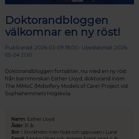
Doktorandbloggen
välkomnar en ny röst!
Publicerad: 2026-03-09 18:00 • Uppdaterad: 2026-
05-04 21:10
Doktorandbloggen fortsätter, nu med en ny röst
från barnmorskan Esther Lloyd, doktorand inom
The MiMoC (Midwifery Models of Care) Project vid
Sophiahemmets Högskola.
Namn
: Esther Lloyd
Ålder:
31 år
Bor:
I Stockholm men född och uppvuxen i Lund
Familj
: Sambo Oliver och dottern Sigrid, snart 4 år