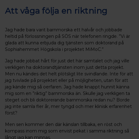
Att våga följa en riktning
Jag hade bara varit barnmorska ett halvår och jobbade
heltid på förlossningen på SÖS när telefonen ringde. ”Vi är
glada att kunna erbjuda dig tjänsten som doktorand på
Sophiahemmet Högskola i projektet MiMoC.”
Jag hade jobbat hårt för just det här samtalet och jag ville
verkligen ha doktorandtjänsten inom just detta projekt.
Men nu kändes det helt plötsligt lite svindlande. Inte för att
jag tvivlade på projektet eller på möjligheten, utan för att
jag kände mig så oerfaren. Jag hade knappt hunnit känna
mig som en ”riktig” barnmorska än. Skulle jag verkligen ta
steget och bli doktorerande barnmorska redan nu? Borde
jag inte samla fler år, mer tyngd och mer klinisk erfarenhet
först?
Men sen kommer den där känslan tillbaka, en röst och
kompass inom mig som envist pekat i samma riktning så
långt jag kan minnas.