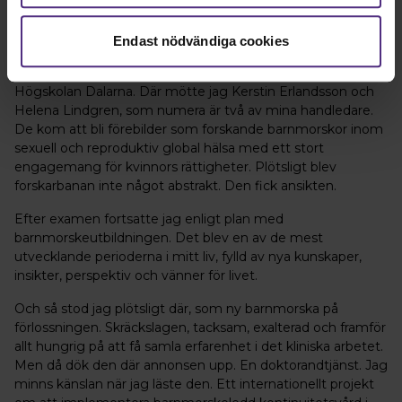
nya arbetssätt och nya idéer gjorde att världen kändes
större och mer inspirerande.
Endast nödvändiga cookies
Tanken på forskning blev mer konkret under min
magisterutbildning i sexuell och reproduktiv global hälsa vid
Högskolan Dalarna. Där mötte jag Kerstin Erlandsson och
Helena Lindgren, som numera är två av mina handledare.
De kom att bli förebilder som forskande barnmorskor inom
sexuell och reproduktiv global hälsa med ett stort
engagemang för kvinnors rättigheter. Plötsligt blev
forskarbanan inte något abstrakt. Den fick ansikten.
Efter examen fortsatte jag enligt plan med
barnmorskeutbildningen. Det blev en av de mest
utvecklande perioderna i mitt liv, fylld av nya kunskaper,
insikter, perspektiv och vänner för livet.
Och så stod jag plötsligt där, som ny barnmorska på
förlossningen. Skräckslagen, tacksam, exalterad och framför
allt hungrig på att få samla erfarenhet i det kliniska arbetet.
Men då dök den där annonsen upp. En doktorandtjänst. Jag
minns känslan när jag läste den. Ett internationellt projekt