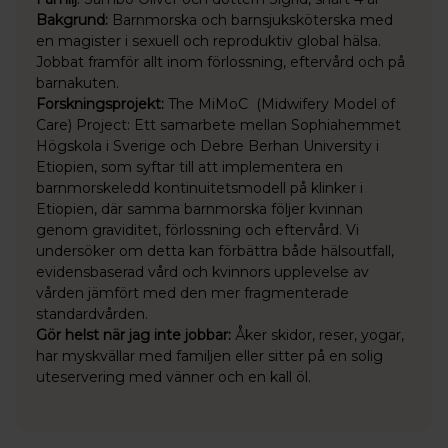
Bakgrund:
Barnmorska och barnsjuksköterska med
en magister i sexuell och reproduktiv global hälsa.
Jobbat framför allt inom förlossning, eftervård och på
barnakuten.
Forskningsprojekt:
The MiMoC (Midwifery Model of
Care) Project: Ett samarbete mellan Sophiahemmet
Högskola i Sverige och Debre Berhan University i
Etiopien, som syftar till att implementera en
barnmorskeledd kontinuitetsmodell på klinker i
Etiopien, där samma barnmorska följer kvinnan
genom graviditet, förlossning och eftervård. Vi
undersöker om detta kan förbättra både hälsoutfall,
evidensbaserad vård och kvinnors upplevelse av
vården jämfört med den mer fragmenterade
standardvården.
Gör helst när jag inte jobbar:
Åker skidor, reser, yogar,
har myskvällar med familjen eller sitter på en solig
uteservering med vänner och en kall öl.