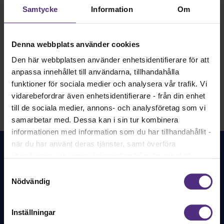
nationellt och internationellt ledarskap i utvecklingen av
Samtycke
Information
Om
barnmorskans profession. 10-punktsprogrammet är ett
fortsatt steg i det arbetet.
Denna webbplats använder cookies
Läs mer
Den här webbplatsen använder enhetsidentifierare för att
anpassa innehållet till användarna, tillhandahålla
funktioner för sociala medier och analysera vår trafik. Vi
vidarebefordrar även enhetsidentifierare - från din enhet
till de sociala medier, annons- och analysföretag som vi
samarbetar med. Dessa kan i sin tur kombinera
informationen med information som du har tillhandahållit -
när du har använt deras tjänster, samt överföra
identifierare och annan information från din enhet till
tredje land, det vill säga land utanför EU/EES-området.
Samtyckesval
Dock har vi lagt in anonymisering av IP-adress i
Nödvändig
förhållande till Google Analytics. Du godkänner våra
cookies vid fortsatt användande av vår webbplats.
Svenska Barnmorskeförbundet - för alla
Inställningar
legitimerade barnmorskor och