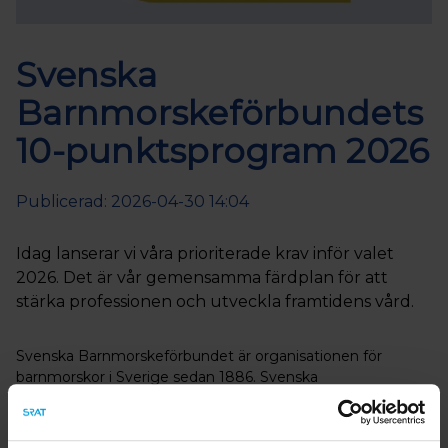
Svenska
Barnmorskeförbundets
10-punktsprogram 2026
Publicerad: 2026-04-30 14:04
Idag lanserar vi våra prioriterade krav inför valet
2026. Det är vår gemensamma färdplan för att
stärka professionen och utveckla framtidens vård.
Svenska Barnmorskeförbundet är organisationen för
barnmorskor i Sverige sedan 1886. Svenska
Barnmorskeförbundets vision är en stark, trygg och
kunskapsbaserad barnmorskekår, jämlika villkor för kvinnor,
ungdomar och transpersoner i hela landet, och ett