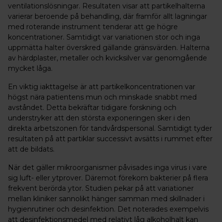
ventilationslösningar. Resultaten visar att partikelhalterna
varierar beroende på behandling, där framför allt lagningar
med roterande instrument tenderar att ge högre
koncentrationer. Samtidigt var variationen stor och inga
uppmätta halter överskred gällande gränsvärden. Halterna
av härdplaster, metaller och kvicksilver var genomgående
mycket låga.
En viktig iakttagelse är att partikelkoncentrationen var
högst nära patientens mun och minskade snabbt med
avståndet. Detta bekräftar tidigare forskning och
understryker att den största exponeringen sker i den
direkta arbetszonen för tandvårdspersonal. Samtidigt tyder
resultaten på att partiklar successivt avsätts i rummet efter
att de bildats.
När det gäller mikroorganismer påvisades inga virus i vare
sig luft- eller ytprover. Däremot förekom bakterier på flera
frekvent berörda ytor. Studien pekar på att variationer
mellan kliniker sannolikt hänger samman med skillnader i
hygienrutiner och desinfektion. Det noterades exempelvis
att desinfektionsmedel med relativt låg alkoholhalt kan