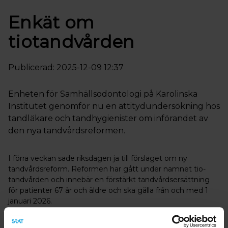
Enkät om
tiotandvården
Publicerad: 2025-12-09 12:37
Enheten för Samhällsodontologi på Karolinska
Institutet genomför nu en attitydundersökning hos
tandläkare och tandhygienister om införandet av
den nya tandvårdsreformen.
I förra veckan sade riksdagen ja till förslaget om ny
tandvårdsreform. Reformen har gått under namnet tio-
tandvården och innebär en förstärkt tandvårdsersättning
för patienter 67 år och äldre och ska gälla från och med 1
januari 2026.
Införandet av en ny reform inom vården påverkar många.