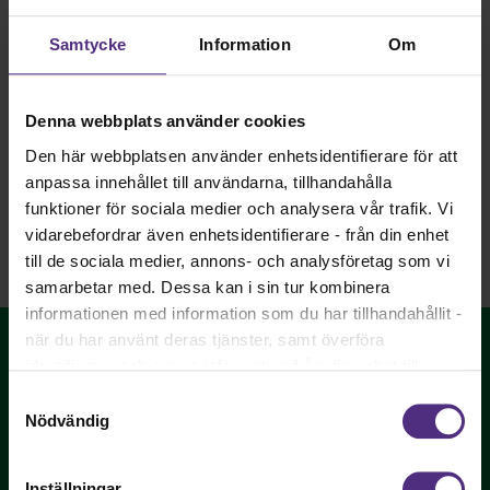
Enheten för Samhällsodontologi på Karolinska Institutet
genomför nu en attitydundersökning hos tandläkare och
Samtycke
Information
Om
tandhygienister om införandet av den nya
tandvårdsreformen.
Delta i studien genom att läsa mer i bifogat brev och
Denna webbplats använder cookies
svara via respondentlänken.
Den här webbplatsen använder enhetsidentifierare för att
anpassa innehållet till användarna, tillhandahålla
Nyhet
funktioner för sociala medier och analysera vår trafik. Vi
vidarebefordrar även enhetsidentifierare - från din enhet
till de sociala medier, annons- och analysföretag som vi
samarbetar med. Dessa kan i sin tur kombinera
informationen med information som du har tillhandahållit -
när du har använt deras tjänster, samt överföra
identifierare och annan information från din enhet till
tredje land, det vill säga land utanför EU/EES-området.
Samtyckesval
Dock har vi lagt in anonymisering av IP-adress i
Nödvändig
förhållande till Google Analytics. Du godkänner våra
cookies vid fortsatt användande av vår webbplats.
Sveriges Tandhygienistförening - vi påverkar
Inställningar