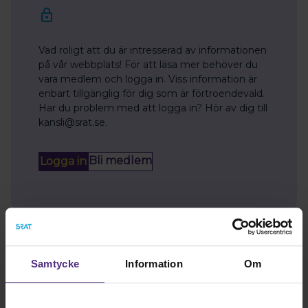
Vad roligt att du är intresserad av informationen
på vår webbplats! För att läsa mer behöver du
vara medlem och logga in. Viss information är
enbart tillgänglig för dig som är förtroendevald.
Har du problem med att logga in? Hör av dig till
kansli@srat.se.
Bli medlem
Logga in
Samtycke
Information
Om