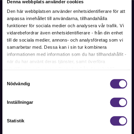
Denna webbplats använder cookies
Den här webbplatsen använder enhetsidentifierare för att
anpassa innehållet till användarna, tillhandahålla
funktioner för sociala medier och analysera vår trafik. Vi
vidarebefordrar även enhetsidentifierare - från din enhet
Fackförbundet för akademiker i samhällsbärande
professioner.
till de sociala medier, annons- och analysföretag som vi
samarbetar med. Dessa kan i sin tur kombinera
Bli medlem
informationen med information som du har tillhandahållit -
när du har använt deras tjänster, samt överföra
identifierare och annan information från din enhet till
tredje land, det vill säga land utanför EU/EES-området.
Samtyckesval
Kontakt
Dock har vi lagt in anonymisering av IP-adress i
Nödvändig
förhållande till Google Analytics. Du godkänner våra
Kontakta oss på SRAT med frågor om ditt medlemskap
cookies vid fortsatt användande av vår webbplats.
eller allmänna fackliga frågor om din anställning.
Inställningar
08-442 44 60
Statistik
Kontakta oss