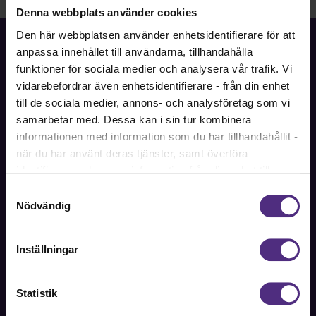
Denna webbplats använder cookies
Den här webbplatsen använder enhetsidentifierare för att
anpassa innehållet till användarna, tillhandahålla
funktioner för sociala medier och analysera vår trafik. Vi
vidarebefordrar även enhetsidentifierare - från din enhet
Fackförbundet för akademiker i samhällsbärande
till de sociala medier, annons- och analysföretag som vi
professioner.
samarbetar med. Dessa kan i sin tur kombinera
informationen med information som du har tillhandahållit -
Bli medlem
när du har använt deras tjänster, samt överföra
identifierare och annan information från din enhet till
tredje land, det vill säga land utanför EU/EES-området.
Samtyckesval
Dock har vi lagt in anonymisering av IP-adress i
Nödvändig
Kontakt
förhållande till Google Analytics. Du godkänner våra
Kontakta oss på SRAT med frågor om ditt medlemskap
cookies vid fortsatt användande av vår webbplats.
Inställningar
eller allmänna fackliga frågor om din anställning.
08-442 44 60
Statistik
Kontakta oss