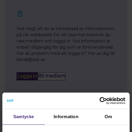
Vad roligt att du är intresserad av informationen
på vår webbplats! För att läsa mer behöver du
vara medlem och logga in. Viss information är
enbart tillgänglig för dig som är förtroendevald.
Har du problem med att logga in? Hör av dig till
kansli@srat.se.
Bli medlem
Logga in
Samtycke
Information
Om