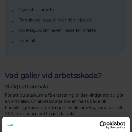
Olycksfall i arbetet
Färdolycka, resa till eller från arbetet
Arbetssjukdom, även i vissa fall smitta
Dödsfall
Vad gäller vid arbetsskada?
Viktigt att anmäla
För att du ska kunna få ersättning är det viktigt att du gör
en anmälan. En arbetsskada ska anmälas både till
Försäkringskassan (detta görs av din arbetsgivare) och till
AFA Försäkring (detta gör du själv).
Du kan få hjälp via
Arbetsskadeguiden
eller av ditt lokala
skyddsombud.