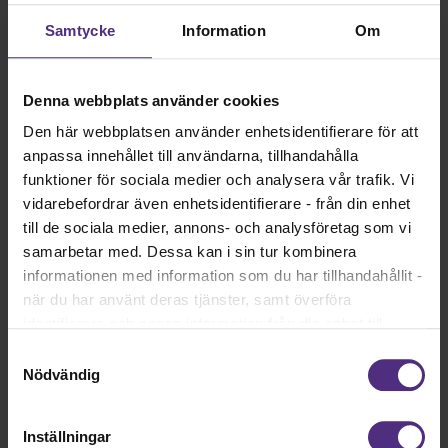
Samtycke
Information
Om
Ditt försäkringsskydd
Du har enligt lag ett försäkringsskydd som består av ett
ekonomiskt skydd, både för inkomstförlust och för
Denna webbplats använder cookies
kostnader som uppstår i samband med skadan. Har
arbetsgivaren kollektivavtal? I så fall har du dessutom ett
Den här webbplatsen använder enhetsidentifierare för att
kompletterande försäkringsskydd som kan ge
anpassa innehållet till användarna, tillhandahålla
kompensation för lidande och nedsatta kroppsfunktioner.
funktioner för sociala medier och analysera vår trafik. Vi
vidarebefordrar även enhetsidentifierare - från din enhet
till de sociala medier, annons- och analysföretag som vi
Läs mer
samarbetar med. Dessa kan i sin tur kombinera
informationen med information som du har tillhandahållit -
när du har använt deras tjänster, samt överföra
Din arbetsmiljö
identifierare och annan information från din enhet till
tredje land, det vill säga land utanför EU/EES-området.
Samtyckesval
Dock har vi lagt in anonymisering av IP-adress i
Nödvändig
Diskriminering
förhållande till Google Analytics. Du godkänner våra
cookies vid fortsatt användande av vår webbplats.
Inställningar