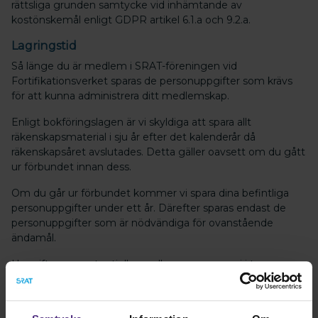
rättsliga grunden samtycke vid inhämtande av
kostönskemål enligt GDPR artikel 6.1.a och 9.2.a.
Lagringstid
Så länge du är medlem i SRAT-föreningen vid
Fortifikationsverket sparas de personuppgifter som krävs
för att kunna administrera ditt medlemskap.
Enligt bokföringslagen är vi skyldiga att spara allt
räkenskapsmaterial i sju år efter det kalenderår då
räkenskapsåret avslutades. Detta gäller oavsett om du gått
ur förbundet innan dess.
Om du går ur förbundet kommer vi spara dina befintliga
personuppgifter under ett år. Därefter sparas endast de
personuppgifter som är nödvändiga för ovanstående
ändamål.
Uppgifter om potentiella medlemmar sparar vi i tre
månader.
Dina rättigheter