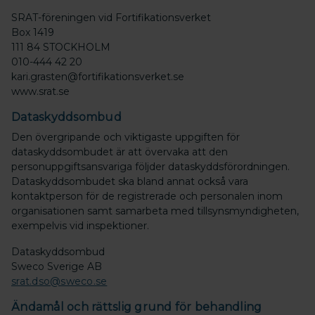
SRAT-föreningen vid Fortifikationsverket
Box 1419
111 84 STOCKHOLM
010-444 42 20
kari.grasten@fortifikationsverket.se
www.srat.se
Dataskyddsombud
Den övergripande och viktigaste uppgiften för
dataskyddsombudet är att övervaka att den
personuppgiftsansvariga följder dataskyddsförordningen.
Dataskyddsombudet ska bland annat också vara
kontaktperson för de registrerade och personalen inom
organisationen samt samarbeta med tillsynsmyndigheten,
exempelvis vid inspektioner.
Dataskyddsombud
Sweco Sverige AB
srat.dso@sweco.se
Ändamål och rättslig grund för behandling