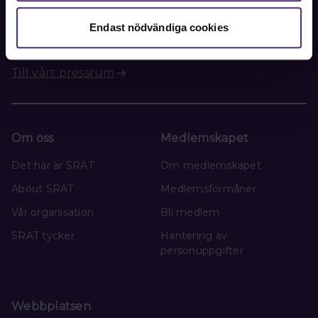
kansliets ordinarie öppettider.
Endast nödvändiga cookies
Till vårt pressrum
Om oss
Medlemskapet
Det här är SRAT
Om medlemskapet
About SRAT
Medlemsförmåner
Vår organisation
Bli medlem
SRAT tycker
Hantering av
personuppgifter
Webbplatsen