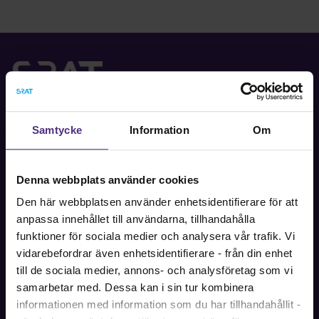
Fackförbundet för akademiker i samhällsbärande
professioner.
Samtycke
Information
Om
Bli medlem
Denna webbplats använder cookies
Den här webbplatsen använder enhetsidentifierare för att
anpassa innehållet till användarna, tillhandahålla
Kontakt
funktioner för sociala medier och analysera vår trafik. Vi
Kontakta oss på SRAT med frågor om ditt medlemskap
vidarebefordrar även enhetsidentifierare - från din enhet
eller allmänna fackliga frågor om din anställning.
till de sociala medier, annons- och analysföretag som vi
samarbetar med. Dessa kan i sin tur kombinera
08-442 44 60
informationen med information som du har tillhandahållit -