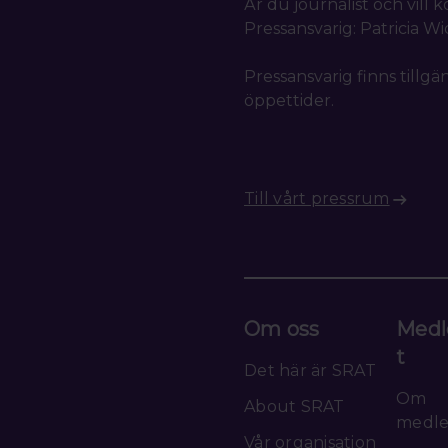
Är du journalist och vill
Pressansvarig: Patricia W
Pressansvarig finns tillgä
öppettider.
Till vårt pressrum
Om oss
Medl
t
Det här är SRAT
Om
About SRAT
medl
Vår organisation