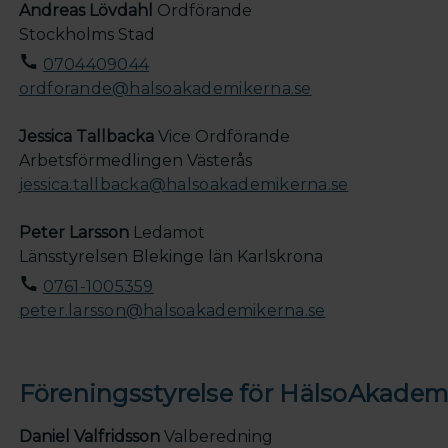
Andreas Lövdahl
Ordförande
Stockholms Stad
0704409044
ordforande@halsoakademikerna.se
Jessica Tallbacka
Vice Ordförande
Arbetsförmedlingen Västerås
jessica.tallbacka@halsoakademikerna.se
Peter Larsson
Ledamot
Länsstyrelsen Blekinge län Karlskrona
0761-1005359
peter.larsson@halsoakademikerna.se
Föreningsstyrelse för HälsoAkadem
Daniel Valfridsson
Valberedning