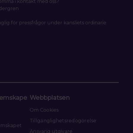
 komma i kontakt med oss?
idergren
nglig för pressfrågor under kansliets ordinarie
emskape
Webbplatsen
Om Cookies
Tillgänglighetsredogörelse
emskapet
Ansvarig utgivare