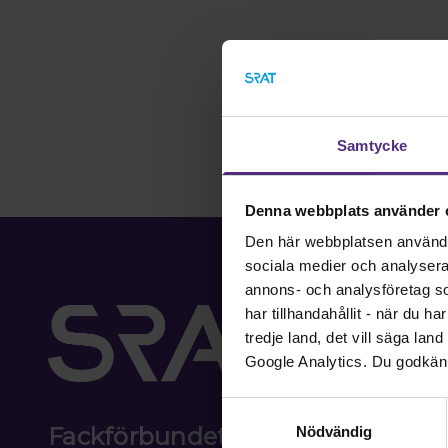
Samtycke
Denna webbplats använder 
Den här webbplatsen använder 
sociala medier och analysera v
annons- och analysföretag s
har tillhandahållit - när du h
tredje land, det vill säga la
Google Analytics. Du godkän
Samtyckesval
Fackförbundet för akademiker i
Nödvändig