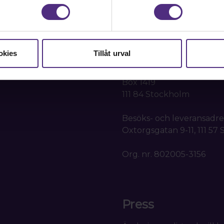
Kontakta oss
Kansli
okies
Tillåt urval
SRAT
Box 1419
111 84 Stockholm
Besöks- och leveransadre
Oxtorgsgatan 9-11, 111 57
Org. nr. 802005-3156
Press