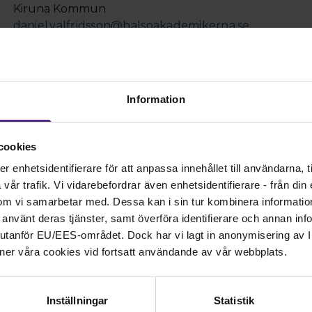
Kiruna Kommun
daniel.valfridsson@halsoakademikerna.se
Information
cookies
enhetsidentifierare för att anpassa innehållet till användarna, ti
år trafik. Vi vidarebefordrar även enhetsidentifierare - från din e
om vi samarbetar med. Dessa kan i sin tur kombinera informati
ar använt deras tjänster, samt överföra identifierare och annan info
Kontakt
nd utanför EU/EES-området. Dock har vi lagt in anonymisering av IP
ner våra cookies vid fortsatt användande av vår webbplats.
Kontakta oss på SRAT me
fackliga frågor om din ans
 samhällsbärande
Inställningar
Statistik
08-442 44 60