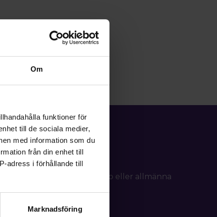
Om
llhandahålla funktioner för
nhet till de sociala medier,
onen med information som du
rmation från din enhet till
-adress i förhållande till
d frågor om ditt medlemskap eller allmänna
tällning.
Marknadsföring