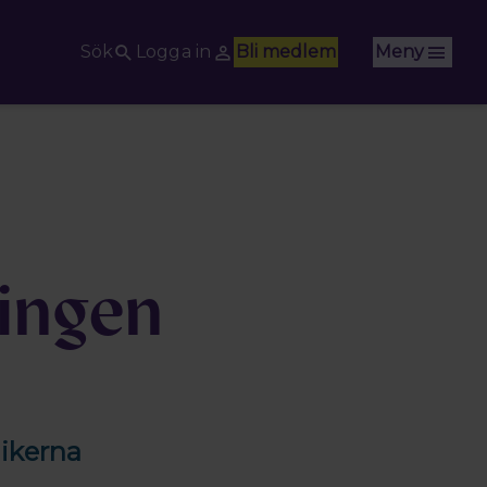
Sök
Logga in
Bli medlem
Meny
ingen
ikerna