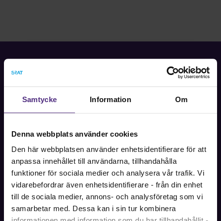
Fackförbundet för akademiker i samhällsbärande
Samtycke
Information
Om
professioner.
Bli medlem
Denna webbplats använder cookies
Den här webbplatsen använder enhetsidentifierare för att
anpassa innehållet till användarna, tillhandahålla
funktioner för sociala medier och analysera vår trafik. Vi
Kontakt
vidarebefordrar även enhetsidentifierare - från din enhet
Kontakta oss på SRAT med frågor om ditt medlemskap
till de sociala medier, annons- och analysföretag som vi
eller allmänna fackliga frågor om din anställning.
samarbetar med. Dessa kan i sin tur kombinera
informationen med information som du har tillhandahållit -