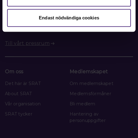
Pressansvarig finns tillgänglig för pressfrågor under
kansliets ordinarie öppettider.
Endast nödvändiga cookies
Till vårt pressrum
Om oss
Medlemskapet
Det här är SRAT
Om medlemskapet
About SRAT
Medlemsförmåner
Vår organisation
Bli medlem
SRAT tycker
Hantering av
personuppgifter