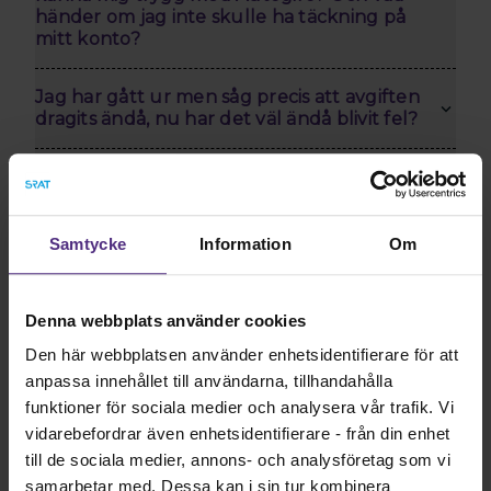
händer om jag inte skulle ha täckning på
mitt konto?
Jag har gått ur men såg precis att avgiften
dragits ändå, nu har det väl ändå blivit fel?
Kan jag stoppa en betalning om något
känns fel?
Samtycke
Information
Om
Tillhör du inte Svenska Barnmorskeförbundet men vill
veta mer om Autogiro? Mer information hittar du nedan.
Denna webbplats använder cookies
Läs mer här
Den här webbplatsen använder enhetsidentifierare för att
anpassa innehållet till användarna, tillhandahålla
funktioner för sociala medier och analysera vår trafik. Vi
vidarebefordrar även enhetsidentifierare - från din enhet
till de sociala medier, annons- och analysföretag som vi
samarbetar med. Dessa kan i sin tur kombinera