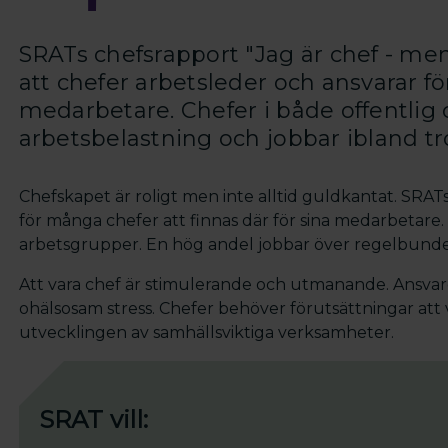
SRATs chefsrapport "Jag är chef - men
att chefer arbetsleder och ansvarar fö
medarbetare. Chefer i både offentlig 
arbetsbelastning och jobbar ibland tro
Chefskapet är roligt men inte alltid guldkantat. SRATs
för många chefer att finnas där för sina medarbetare
arbetsgrupper. En hög andel jobbar över regelbundet e
Att vara chef är stimulerande och utmanande. Ansvare
ohälsosam stress. Chefer behöver förutsättningar att v
utvecklingen av samhällsviktiga verksamheter.
SRAT vill: