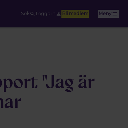
Sök
Logga in
Bli medlem
Meny
port "Jag är
nar