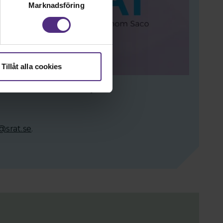
Marknadsföring
Tillåt alla cookies
 villkor och arbetsmiljö.
@srat.se
.