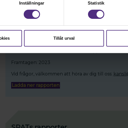
Inställningar
Statistik
okies
Tillåt urval
Här kan du ladda ner SRATs chefsrapport om chefers
Framtagen: 2023
Vid frågor, välkommen att höra av dig till oss:
kansli
Ladda ner rapporten
SRATs rapporter