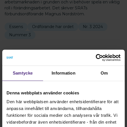
arbetsmarknaden i grunden och vi behöver spela en viktig
roll i förändringsarbetet. Det skriver SRATs
förbundsordförande Magnus Nordström.
Essens
Ordförande har ordet
Nr. 3 2024
Nummer 3
Samtycke
Information
Om
Glöm inte din viktiga
återhämtning!
Denna webbplats använder cookies
Publicerad: 2024-07-16, 06:00
Den här webbplatsen använder enhetsidentifierare för att
anpassa innehållet till användarna, tillhandahålla
funktioner för sociala medier och analysera vår trafik. Vi
vidarebefordrar även enhetsidentifierare - från din enhet