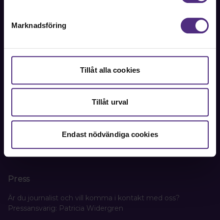
Kontakta oss
Marknadsföring
Kansli
SRAT
Tillåt alla cookies
Box 1419
111 84 Stockholm
Tillåt urval
Besöks- och leveransadress:
Oxtorgsgatan 9-11, 111 57 Stockholm
Endast nödvändiga cookies
Org. nr. 802005-3156
Press
Är du journalist och vill komma i kontakt med oss?
Pressansvarig: Patricia Widergren