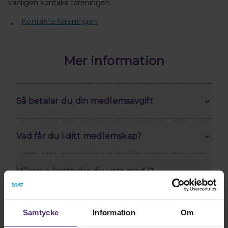
vänligen kontaka föreningen.
Kontakta föreningen
Mer information
Så betalar du din medlemsavgift
Vad får du i ditt medlemskap?
Vilken a-kassa ska du vara med i?
Samtycke
Information
Om