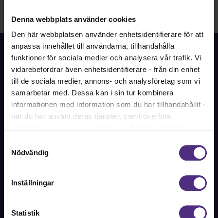
Denna webbplats använder cookies
Den här webbplatsen använder enhetsidentifierare för att
anpassa innehållet till användarna, tillhandahålla
funktioner för sociala medier och analysera vår trafik. Vi
vidarebefordrar även enhetsidentifierare - från din enhet
till de sociala medier, annons- och analysföretag som vi
Fackförbundet för akademiker i samhällsbärande
samarbetar med. Dessa kan i sin tur kombinera
professioner.
informationen med information som du har tillhandahållit -
när du har använt deras tjänster, samt överföra
Bli medlem
identifierare och annan information från din enhet till
tredje land, det vill säga land utanför EU/EES-området.
Samtyckesval
Dock har vi lagt in anonymisering av IP-adress i
Nödvändig
förhållande till Google Analytics. Du godkänner våra
Kontakt
cookies vid fortsatt användande av vår webbplats.
Inställningar
Kontakta oss på SRAT med frågor om ditt medlemskap
eller allmänna fackliga frågor om din anställning.
Statistik
08-442 44 60