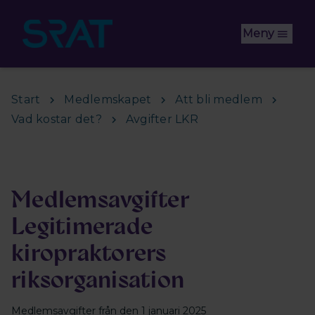
Hoppa till huvudinnehåll
Meny
Start
Medlemskapet
Att bli medlem
Vad kostar det?
Avgifter LKR
Medlemsavgifter
Legitimerade
kiropraktorers
riksorganisation
Medlemsavgifter från den 1 januari 2025