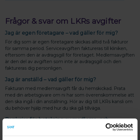
Frågor & svar om LKRs avgifter
Jag är egen företagare – vad gäller för mig?
För dig som är egen företagare skickas alltid två fakturor
för samma period. Serviceavgiften faktureras till kliniken,
eftersom den är avdragsgill för företaget. Medlemsavgiften
är den del av avgiften som inte är avdragsgill och den
faktureras dig personligen.
Jag är anställd – vad gäller för mig?
Fakturan med medlemsavgift får du hemskickad. Prata
med din arbetsgivare om ni har som överenskommelse att
den ska ingå i din anställning. Hör av dig till LKRs kansli om
du behöver hjälp med hur du ska gå tillväga.
Bankgiro för betalning av medlems- och
serviceavgift
Bankgiro för betalning av medlemsavgift och serviceavgift