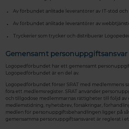
Av förbundet anlitade leverantörer av IT-stöd och I
Av förbundet anlitade leverantörer av webbtjänste
Tryckerier som trycker och distribuerar Logopede
Gemensamt personuppgiftsansvar
Logopedförbundet har ett gemensamt personuppgift
Logopedförbundet är en del av.
Logopedförbundet förser SRAT med medlemmens samt
föra ett medlemsregister. SRAT använder personuppgif
och tillgodose medlemmarnas rättigheter till följd a
medlemstidning, nyhetsbrev, försäkringar, förhandl
medlen för personuppgiftsbehandlingen ligger på s
gemensamma personuppgiftsansvaret är reglerat i e