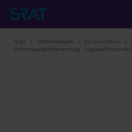
Hoppa till huvudinnehåll
Start
Medlemskapet
Att bli medlem
Personuppgiftsbehandling - Logopedförbunde