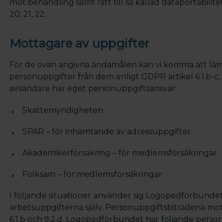
mot behandling samt rätt till så kallad dataportabilite
20, 21, 22.
Mottagare av uppgifter
För de ovan angivna ändamålen kan vi komma att lämn
personuppgifter från dem enligt GDPR artikel 6.1.b-c, 6
avsändare har eget personuppgiftsansvar:
Skattemyndigheten.
SPAR – för inhämtande av adressuppgifter.
Akademikerförsäkring – för medlemsförsäkringar.
Folksam – för medlemsförsäkringar.
I följande situationer använder sig Logopedförbundet 
arbetsuppgifterna själv. Personuppgiftsbiträdena mo
6.1.b och 9.2.d. Logopedförbundet har följande perso