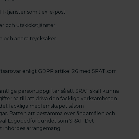
T-tjänster som t.ex. e-post.
r och utskickstjänster.
n och andra trycksaker.
sansvar enligt GDPR artikel 26 med SRAT som
liga personuppgifter så att SRAT skall kunna
terna till att driva den fackliga verksamheten
v det fackliga medlemskapet såsom
ingar. Rätten att bestämma över ändamålen och
åväl Logopedförbundet som SRAT. Det
tt inbördes arrangemang.