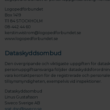
Logopedförbundet
Box 1419
111 84 STOCKHOLM
08-442 44 60
kerstin.wistrom@logopedforbundet.se
www.logopedforbundet.se
Dataskyddsombud
Den övergripande och viktigaste uppgiften för data
personuppgiftsansvariga följder dataskyddsförordn
vara kontaktperson för de registrerade och persona
tillsynsmyndigheten, exempelvis vid inspektioner.
Dataskyddsombud
Linus Gustafsson
Sweco Sverige AB
srat.dso@sweco.se