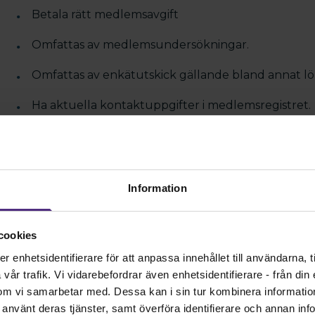
Betala rätt medlemsavgift
Omfattas av medlemsundersökningar.
Omfattas av enkätutskick gällande bland annat lön
Ha aktuella kontaktuppgifter i medlemsregistret.
För dessa behandlingar är den rättsliga grunden Lo
6.1.b, 6.1.c, 6.1.e, 9.2.b, 9.2.d och 9.2.g.
Därutöver behandlar Logopedförbundet dina personu
Information
erbjudanden och förmåner. För de här behandlingar
stadgar samt GDPR artikel 6.1.f och 9.2.b. Förbundet
som medlem ska få ett mervärde utöver det som det f
cookies
enhetsidentifierare för att anpassa innehållet till användarna, ti
I samband med av förbundet ordnade möten och sam
år trafik. Vi vidarebefordrar även enhetsidentifierare - från din e
samtycke vid inhämtandet av uppifter om kostönskemål
om vi samarbetar med. Dessa kan i sin tur kombinera informati
ar använt deras tjänster, samt överföra identifierare och annan info