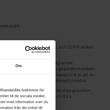
estatistik.
gopedförbundets stadgar, MBL och GDPR artikel
ppgifter för att kunna ge dig andra
Om
na är den rättsliga grunden Logopedförbundets
 gör intresseavvägningen mot bakgrund av att du
ackliga medlemskapet traditionellt innebär.
llhandahålla funktioner för
mankomster tillämpas den rättsliga grunden
nhet till de sociala medier,
 enligt GDPR artikel 6.1.a och 9.2.a.
onen med information som du
rmation från din enhet till