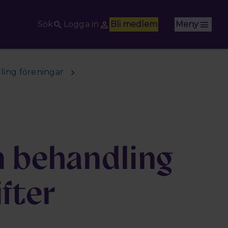
Sök
Logga in
Bli medlem
Meny
ing föreningar
m behandling
fter