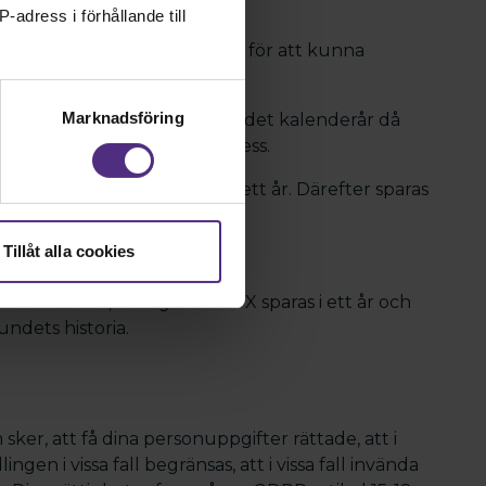
-adress i förhållande till
 personuppgifter som krävs för att kunna
Marknadsföring
kenskapsmaterial i sju år efter det kalenderår då
u gått ur förbundet innan dess.
ga personuppgifter under ett år. Därefter sparas
vanstående ändamål.
Tillåt alla cookies
månader.
å Facebook, Instagram och X sparas i ett år och
ndets historia.
ker, att få dina personuppgifter rättade, att i
ngen i vissa fall begränsas, att i vissa fall invända