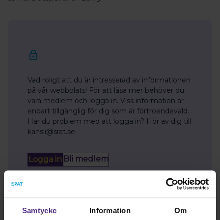
Vad roligt att du är intresserad av informationen
på vår webbplats! För att läsa mer behöver du
vara medlem och logga in. Viss information är
enbart tillgänglig för dig som är förtroendevald.
Har du problem med att logga in? Hör av dig till
kansli@srat.se.
Bli medlem
Logga in
Samtycke
Information
Om