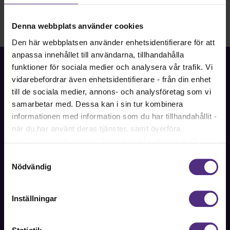
Denna webbplats använder cookies
Den här webbplatsen använder enhetsidentifierare för att
anpassa innehållet till användarna, tillhandahålla
funktioner för sociala medier och analysera vår trafik. Vi
vidarebefordrar även enhetsidentifierare - från din enhet
till de sociala medier, annons- och analysföretag som vi
Fackförbundet för akademiker i samhällsbärande
samarbetar med. Dessa kan i sin tur kombinera
professioner.
informationen med information som du har tillhandahållit -
när du har använt deras tjänster, samt överföra
Bli medlem
identifierare och annan information från din enhet till
tredje land, det vill säga land utanför EU/EES-området.
Samtyckesval
Dock har vi lagt in anonymisering av IP-adress i
Nödvändig
förhållande till Google Analytics. Du godkänner våra
Kontakt
cookies vid fortsatt användande av vår webbplats.
Inställningar
Kontakta oss på SRAT med frågor om ditt medlemskap
eller allmänna fackliga frågor om din anställning.