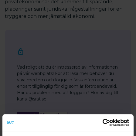
privatekonomi när det kommer till sparande,
placeringar samt juridiska frågeställningar för en
tryggare och mer jämställd ekonomi.
Vad roligt att du är intresserad av informationen
på vår webbplats! För att läsa mer behöver du
vara medlem och logga in. Viss information är
enbart tillgänglig för dig som är förtroendevald.
Har du problem med att logga in? Hör av dig till
kansli@srat.se.
Bli medlem
Logga in