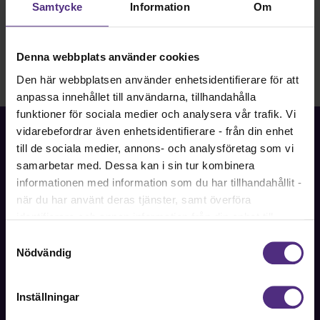
Samtycke
Information
Om
Denna webbplats använder cookies
Den här webbplatsen använder enhetsidentifierare för att
anpassa innehållet till användarna, tillhandahålla
funktioner för sociala medier och analysera vår trafik. Vi
vidarebefordrar även enhetsidentifierare - från din enhet
till de sociala medier, annons- och analysföretag som vi
samarbetar med. Dessa kan i sin tur kombinera
informationen med information som du har tillhandahållit -
Fackförbundet för akademiker i samhällsbärande
professioner.
när du har använt deras tjänster, samt överföra
identifierare och annan information från din enhet till
Bli medlem
tredje land, det vill säga land utanför EU/EES-området.
Samtyckesval
Dock har vi lagt in anonymisering av IP-adress i
Nödvändig
förhållande till Google Analytics. Du godkänner våra
cookies vid fortsatt användande av vår webbplats.
Inställningar
Kontakt