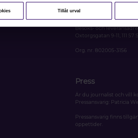
Box 1419
okies
Tillåt urval
111 84 Stockholm
Besöks- och leveransadre
Oxtorgsgatan 9-11, 111 57
Org. nr. 802005-3156
Press
Är du journalist och vill
Pressansvarig: Patricia W
Pressansvarig finns tillgä
öppettider.