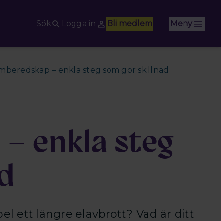
Sök
Logga in
Bli medlem
Meny
beredskap – enkla steg som gör skillnad
– enkla steg
ad
el ett längre elavbrott? Vad är ditt