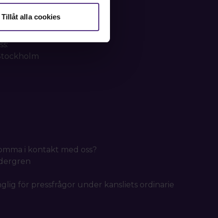
Tillåt alla cookies
ss:
 Stockholm
 komma i kontakt med oss?
idergren
nglig för pressfrågor under kansliets ordinarie