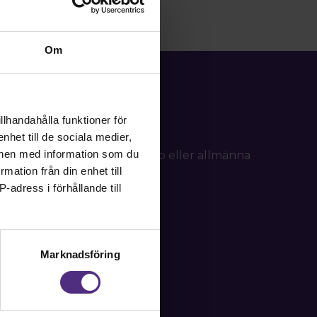
Om
llhandahålla funktioner för
nhet till de sociala medier,
onen med information som du
d frågor om ditt medlemskap eller allmänna
rmation från din enhet till
tällning.
-adress i förhållande till
Marknadsföring