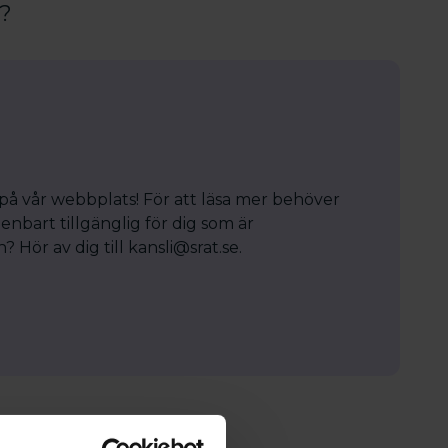
r?
 på vår webbplats! För att läsa mer behöver
enbart tillgänglig för dig som är
Hör av dig till kansli@srat.se.