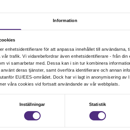
Information
cookies
enhetsidentifierare för att anpassa innehållet till användarna, ti
Kontakt
år trafik. Vi vidarebefordrar även enhetsidentifierare - från din e
om vi samarbetar med. Dessa kan i sin tur kombinera informati
Kontakta oss på SRAT me
ar använt deras tjänster, samt överföra identifierare och annan info
fackliga frågor om din ans
nd utanför EU/EES-området. Dock har vi lagt in anonymisering av IP
 samhällsbärande
ner våra cookies vid fortsatt användande av vår webbplats.
08-442 44 60
Kontakta oss
Inställningar
Statistik
Kansli
SRAT