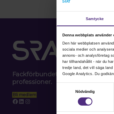
Samtycke
Denna webbplats använder 
Den här webbplatsen använder 
sociala medier och analysera v
annons- och analysföretag s
har tillhandahållit - när du h
tredje land, det vill säga la
Fackförbundet för akademiker i
Google Analytics. Du godkän
professioner.
Samtyckesval
Nödvändig
Bli medlem