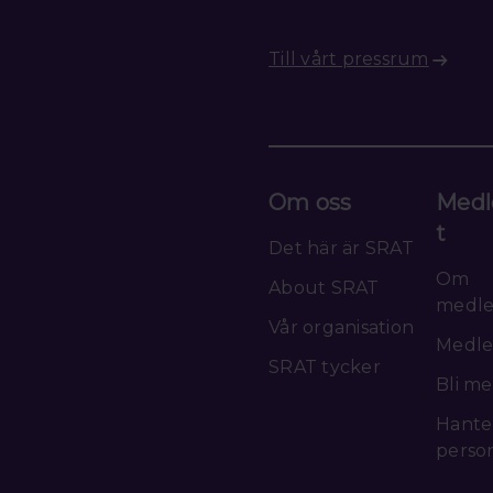
Till vårt pressrum
Om oss
Medl
t
Det här är SRAT
Om
About SRAT
medl
Vår organisation
Medle
SRAT tycker
Bli m
Hante
perso