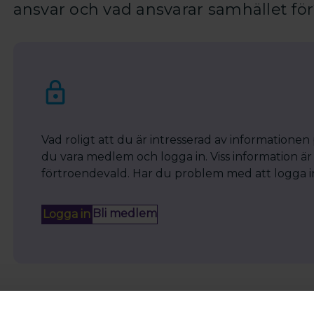
ansvar och vad ansvarar samhället fö
Vad roligt att du är intresserad av informationen
du vara medlem och logga in. Viss information är 
förtroendevald. Har du problem med att logga in? 
Bli medlem
Logga in