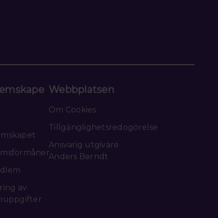
emskape
Webbplatsen
Om Cookies
Tillgänglighetsredogörelse
emskapet
Ansvarig utgivare
msförmåner
Anders Berndt
edlem
ring av
nuppgifter