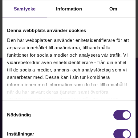
Samtycke
Information
Om
Denna webbplats använder cookies
Den här webbplatsen använder enhetsidentifierare för att
anpassa innehållet till användarna, tillhandahålla
funktioner för sociala medier och analysera vår trafik. Vi
vidarebefordrar även enhetsidentifierare - från din enhet
till de sociala medier, annons- och analysföretag som vi
samarbetar med. Dessa kan i sin tur kombinera
informationen med information som du har tillhandahållit -
Fackförbundet för akademiker i samhällsbärande
när du har använt deras tjänster, samt överföra
professioner.
identifierare och annan information från din enhet till
tredje land, det vill säga land utanför EU/EES-området.
Samtyckesval
Bli medlem
Dock har vi lagt in anonymisering av IP-adress i
Nödvändig
förhållande till Google Analytics. Du godkänner våra
cookies vid fortsatt användande av vår webbplats.
Inställningar