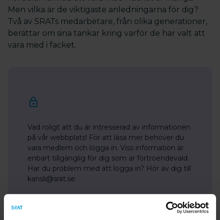
Men vilka är de viktigaste anledningarna för dig?
Två av SRATs medarbetare, från olika generationer,
berättar om sina tankar kring varför de har valt att
vara med i facket.
Vad roligt att du är intresserad av informationen
på vår webbplats! För att läsa mer behöver du
vara medlem och logga in. Viss information är
enbart tillgänglig för dig som är förtroendevald.
Har du problem med att logga in? Hör av dig till
kansli@srat.se.
Bli medlem
Logga in