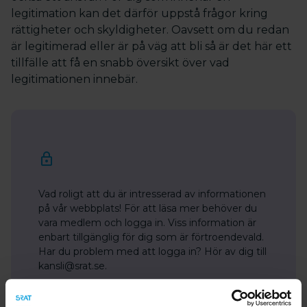
legitimation kan det därför uppstå frågor kring
rättigheter och skyldigheter. Oavsett om du redan
är legitimerad eller är på väg att bli så är det här ett
tillfälle att få en snabb översikt över vad
legitimationen innebär.
Vad roligt att du är intresserad av informationen
på vår webbplats! För att läsa mer behöver du
vara medlem och logga in. Viss information är
enbart tillgänglig för dig som är förtroendevald.
Har du problem med att logga in? Hör av dig till
kansli@srat.se.
Bli medlem
Logga in