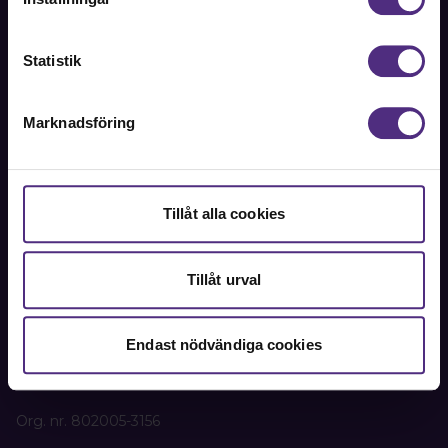
Kontakt
Statistik
Kontakta oss på SRAT med frågor om ditt medlemskap
eller allmänna fackliga frågor om din anställning.
Marknadsföring
08-442 44 60
Kontakta oss
Tillåt alla cookies
Kansli
SRAT
Tillåt urval
Box 1419
111 84 Stockholm
Endast nödvändiga cookies
Besöks- och leveransadress:
Oxtorgsgatan 9-11, 111 57 Stockholm
Org. nr. 802005-3156