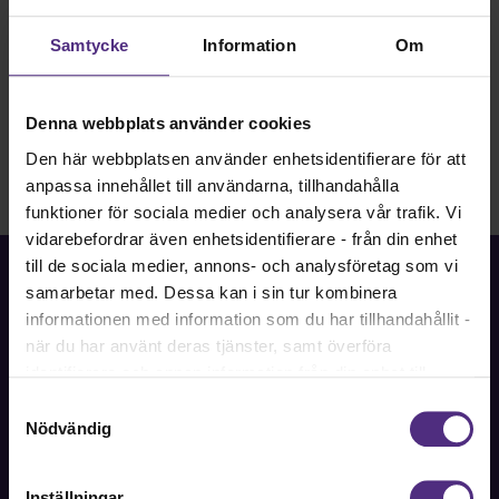
Samtycke
Information
Om
Denna webbplats använder cookies
Den här webbplatsen använder enhetsidentifierare för att
anpassa innehållet till användarna, tillhandahålla
funktioner för sociala medier och analysera vår trafik. Vi
vidarebefordrar även enhetsidentifierare - från din enhet
till de sociala medier, annons- och analysföretag som vi
samarbetar med. Dessa kan i sin tur kombinera
informationen med information som du har tillhandahållit -
när du har använt deras tjänster, samt överföra
Fackförbundet för akademiker i samhällsbärande
identifierare och annan information från din enhet till
professioner.
tredje land, det vill säga land utanför EU/EES-området.
Samtyckesval
Dock har vi lagt in anonymisering av IP-adress i
Nödvändig
Bli medlem
förhållande till Google Analytics. Du godkänner våra
cookies vid fortsatt användande av vår webbplats.
Inställningar