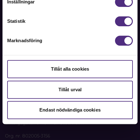
Inställningar
Kontakt
Statistik
Kontakta oss på SRAT med frågor om ditt medlemskap
eller allmänna fackliga frågor om din anställning.
Marknadsföring
08-442 44 60
Kontakta oss
Tillåt alla cookies
Kansli
Tillåt urval
SRAT
Box 1419
111 84 Stockholm
Endast nödvändiga cookies
Besöks- och leveransadress:
Oxtorgsgatan 9-11, 111 57 Stockholm
Org. nr. 802005-3156