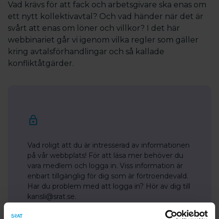
Vad krävs för att fack och arbetsgivare ska enas om
ett nytt kollektivavtal? Och vad händer när det är
svårt att enas om löner och villkor? I det här
webbinariet går vi igenom vilka regler som gäller
kring avtalsförhandlingar och så kallade
konfliktåtgärder.
Vad roligt att du är intresserad av informationen
på vår webbplats! För att läsa mer behöver du
vara medlem och logga in. Viss information är
enbart tillgänglig för dig som är förtroendevald.
Har du problem med att logga in? Hör av dig till
kansli@srat.se.