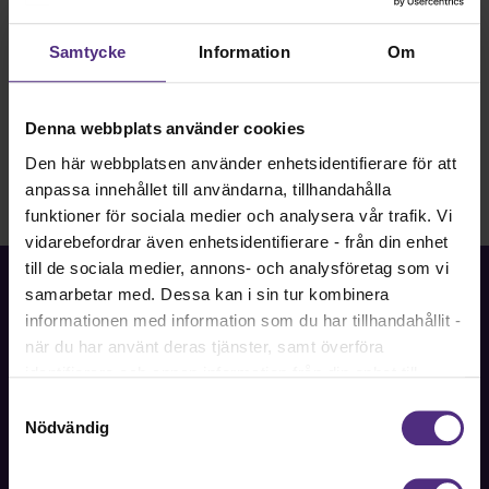
Bli medlem
Logga in
Samtycke
Information
Om
Denna webbplats använder cookies
Den här webbplatsen använder enhetsidentifierare för att
anpassa innehållet till användarna, tillhandahålla
funktioner för sociala medier och analysera vår trafik. Vi
vidarebefordrar även enhetsidentifierare - från din enhet
till de sociala medier, annons- och analysföretag som vi
samarbetar med. Dessa kan i sin tur kombinera
informationen med information som du har tillhandahållit -
när du har använt deras tjänster, samt överföra
Fackförbundet för akademiker i samhällsbärande
identifierare och annan information från din enhet till
professioner.
tredje land, det vill säga land utanför EU/EES-området.
Samtyckesval
Dock har vi lagt in anonymisering av IP-adress i
Nödvändig
Bli medlem
förhållande till Google Analytics. Du godkänner våra
cookies vid fortsatt användande av vår webbplats.