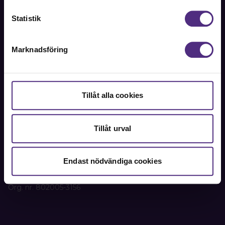
Kontakta oss på SRAT med frågor om ditt medlemskap
Statistik
eller allmänna fackliga frågor om din anställning.
08-442 44 60
Marknadsföring
Kontakta oss
Kansli
Tillåt alla cookies
SRAT
Box 1419
Tillåt urval
111 84 Stockholm
Besöks- och leveransadress:
Endast nödvändiga cookies
Oxtorgsgatan 9-11, 111 57 Stockholm
Org. nr. 802005-3156