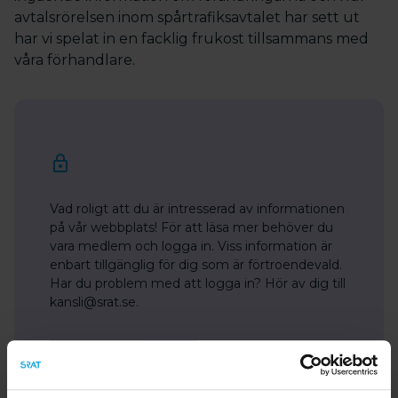
avtalsrörelsen inom spårtrafiksavtalet har sett ut
har vi spelat in en facklig frukost tillsammans med
våra förhandlare.
Vad roligt att du är intresserad av informationen
på vår webbplats! För att läsa mer behöver du
vara medlem och logga in. Viss information är
enbart tillgänglig för dig som är förtroendevald.
Har du problem med att logga in? Hör av dig till
kansli@srat.se.
Bli medlem
Logga in