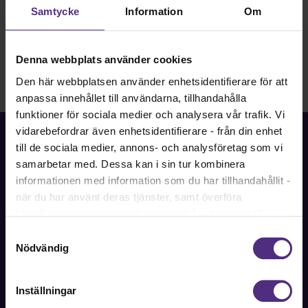
Samtycke
Information
Om
Denna webbplats använder cookies
Den här webbplatsen använder enhetsidentifierare för att
anpassa innehållet till användarna, tillhandahålla
funktioner för sociala medier och analysera vår trafik. Vi
vidarebefordrar även enhetsidentifierare - från din enhet
till de sociala medier, annons- och analysföretag som vi
samarbetar med. Dessa kan i sin tur kombinera
informationen med information som du har tillhandahållit -
Fackförbundet för akademiker i samhällsbärande
när du har använt deras tjänster, samt överföra
professioner.
identifierare och annan information från din enhet till
tredje land, det vill säga land utanför EU/EES-området.
Bli medlem
Samtyckesval
Dock har vi lagt in anonymisering av IP-adress i
Nödvändig
förhållande till Google Analytics. Du godkänner våra
cookies vid fortsatt användande av vår webbplats.
Inställningar
Kontakt