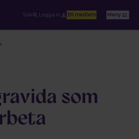
Sök
Logga in
Bli medlem
Meny
 gravida som
arbeta