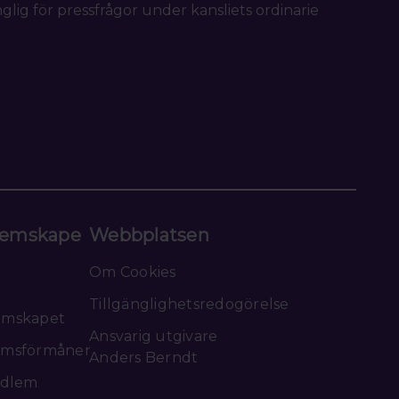
nglig för pressfrågor under kansliets ordinarie
emskape
Webbplatsen
Om Cookies
Tillgänglighetsredogörelse
emskapet
Ansvarig utgivare
msförmåner
Anders Berndt
edlem