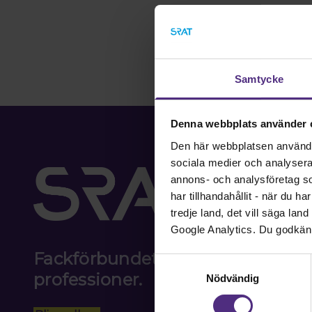
Samtycke
Denna webbplats använder 
Den här webbplatsen använder 
sociala medier och analysera v
annons- och analysföretag s
har tillhandahållit - när du h
tredje land, det vill säga la
Google Analytics. Du godkän
Fackförbundet för akademiker i
Samtyckesval
professioner.
Nödvändig