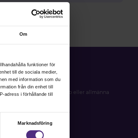
Om
llhandahålla funktioner för
nhet till de sociala medier,
onen med information som du
rmation från din enhet till
d frågor om ditt medlemskap eller allmänna
-adress i förhållande till
tällning.
Marknadsföring