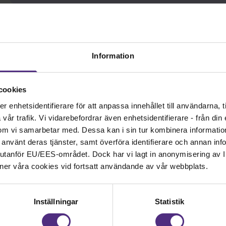
Information
cookies
enhetsidentifierare för att anpassa innehållet till användarna, ti
år trafik. Vi vidarebefordrar även enhetsidentifierare - från din e
Kontakt
om vi samarbetar med. Dessa kan i sin tur kombinera informati
ar använt deras tjänster, samt överföra identifierare och annan info
Kontakta oss på SRAT me
nd utanför EU/EES-området. Dock har vi lagt in anonymisering av IP
fackliga frågor om din ans
ner våra cookies vid fortsatt användande av vår webbplats.
 samhällsbärande
08-442 44 60
Inställningar
Statistik
Kontakta oss