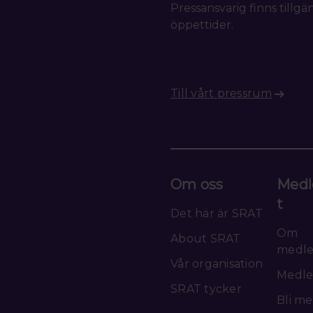
Pressansvarig finns tillgä
öppettider.
Till vårt pressrum
Om oss
Medl
t
Det här är SRAT
Om
About SRAT
medl
Vår organisation
Medle
SRAT tycker
Bli m