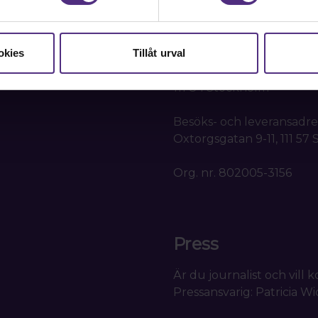
Kansli
okies
Tillåt urval
SRAT
Box 1419
111 84 Stockholm
Besöks- och leveransadre
Oxtorgsgatan 9-11, 111 57
Org. nr. 802005-3156
Press
Är du journalist och vill
Pressansvarig: Patricia W