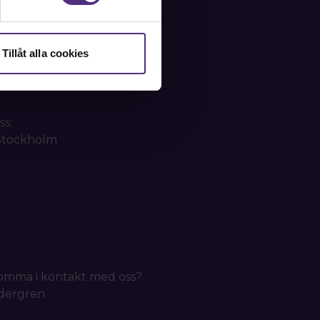
Tillåt alla cookies
ss:
 Stockholm
 komma i kontakt med oss?
idergren