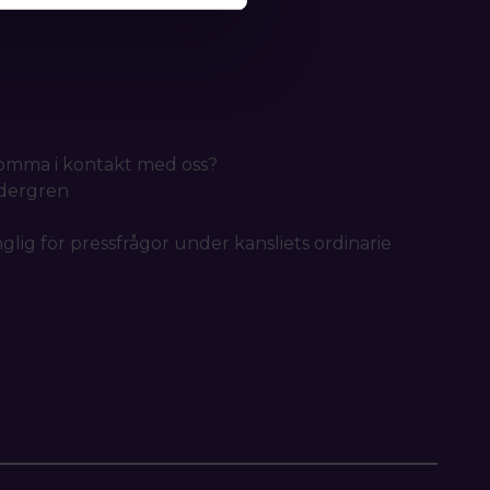
 komma i kontakt med oss?
idergren
nglig för pressfrågor under kansliets ordinarie