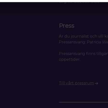
Org. nr. 802005-3156
Press
Är du journalist och vill
Pressansvarig: Patricia W
Pressansvarig finns tillgä
öppettider.
Till vårt pressrum