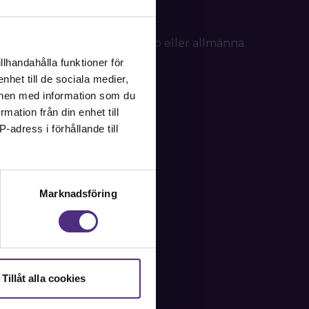
d frågor om ditt medlemskap eller allmänna
tällning.
llhandahålla funktioner för
nhet till de sociala medier,
onen med information som du
rmation från din enhet till
-adress i förhållande till
Marknadsföring
ss:
Tillåt alla cookies
 Stockholm