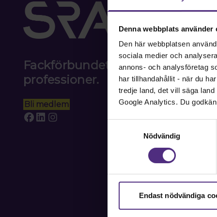
Denna webbplats använder 
Den här webbplatsen använder 
sociala medier och analysera v
Fackförbundet för akademiker i
annons- och analysföretag s
professioner.
har tillhandahållit - när du h
tredje land, det vill säga la
Google Analytics. Du godkän
Bli medlem
Samtyckesval
Nödvändig
Endast nödvändiga co