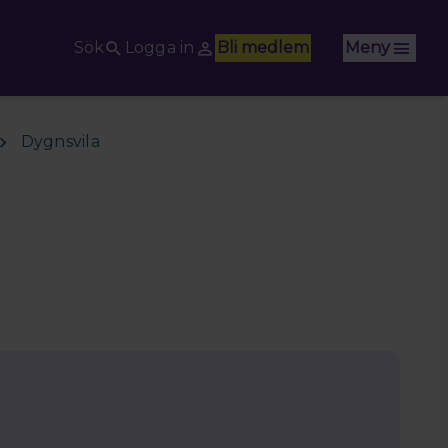
Sök
Logga in
Bli medlem
Meny
Dygnsvila