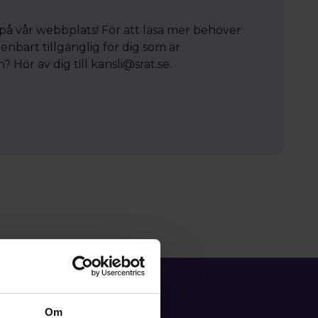
 på vår webbplats! För att läsa mer behöver
enbart tillgänglig för dig som är
Hör av dig till kansli@srat.se.
Om