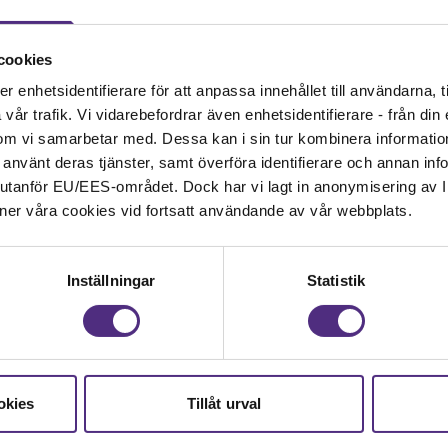
Kontakt
cookies
Kontakta oss på SRAT me
fackliga frågor om din ans
enhetsidentifierare för att anpassa innehållet till användarna, ti
år trafik. Vi vidarebefordrar även enhetsidentifierare - från din e
 samhällsbärande
08-442 44 60
om vi samarbetar med. Dessa kan i sin tur kombinera informati
ar använt deras tjänster, samt överföra identifierare och annan info
nd utanför EU/EES-området. Dock har vi lagt in anonymisering av IP
Kontakta oss
ner våra cookies vid fortsatt användande av vår webbplats.
Kansli
Inställningar
Statistik
SRAT
Box 1419
111 84 Stockholm
Besöks- och leveransadre
okies
Tillåt urval
Oxtorgsgatan 9-11, 111 57