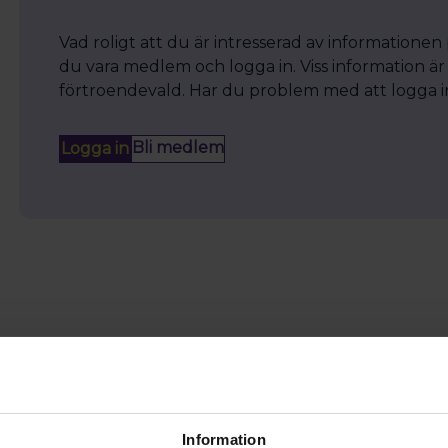
Vad roligt att du är intresserad av informationen
du vara medlem och logga in. Viss information är 
förtroendevald. Har du problem med att logga in? 
Bli medlem
Logga in
Information