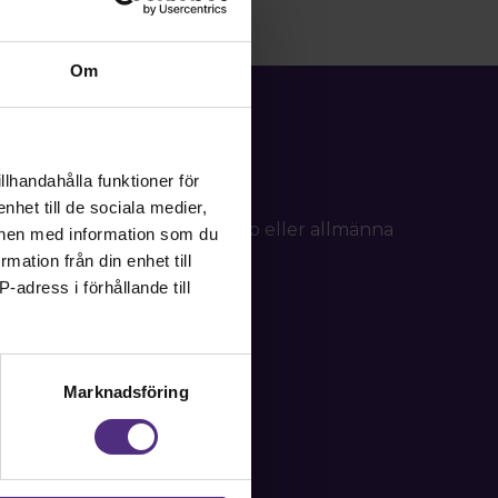
Om
llhandahålla funktioner för
nhet till de sociala medier,
d frågor om ditt medlemskap eller allmänna
onen med information som du
tällning.
rmation från din enhet till
-adress i förhållande till
Marknadsföring