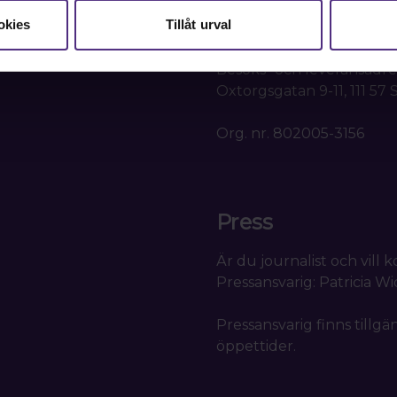
Box 1419
okies
Tillåt urval
111 84 Stockholm
Besöks- och leveransadre
Oxtorgsgatan 9-11, 111 57
Org. nr. 802005-3156
Press
Är du journalist och vill
Pressansvarig: Patricia W
Pressansvarig finns tillgä
öppettider.