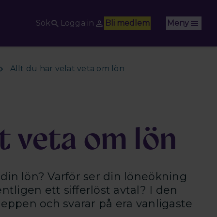
Sök
Logga in
Bli medlem
Meny
Allt du har velat veta om lön
at veta om lön
din lön? Varför ser din löneökning
ligen ett sifferlöst avtal? I den
greppen och svarar på era vanligaste