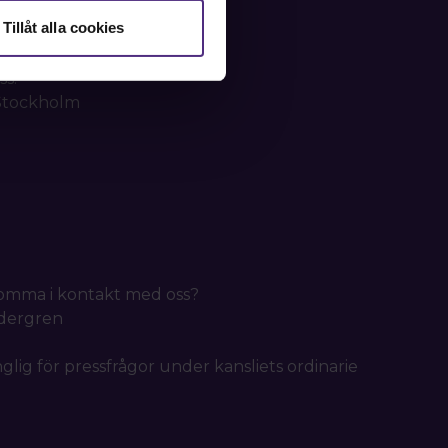
Tillåt alla cookies
ss:
 Stockholm
 komma i kontakt med oss?
idergren
nglig för pressfrågor under kansliets ordinarie