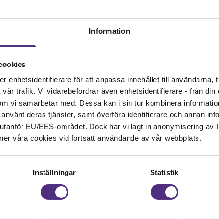
Information
cookies
Kontakt
enhetsidentifierare för att anpassa innehållet till användarna, ti
år trafik. Vi vidarebefordrar även enhetsidentifierare - från din e
Kontakta oss på SRAT me
om vi samarbetar med. Dessa kan i sin tur kombinera informati
fackliga frågor om din ans
ar använt deras tjänster, samt överföra identifierare och annan info
nd utanför EU/EES-området. Dock har vi lagt in anonymisering av IP
 samhällsbärande
08-442 44 60
ner våra cookies vid fortsatt användande av vår webbplats.
Kontakta oss
Inställningar
Statistik
Kansli
SRAT