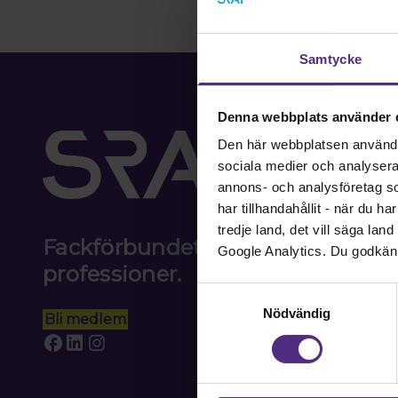
Samtycke
Denna webbplats använder 
Den här webbplatsen använder 
sociala medier och analysera v
annons- och analysföretag s
har tillhandahållit - när du h
tredje land, det vill säga la
Fackförbundet för akademiker i
Google Analytics. Du godkän
professioner.
Samtyckesval
Nödvändig
Bli medlem