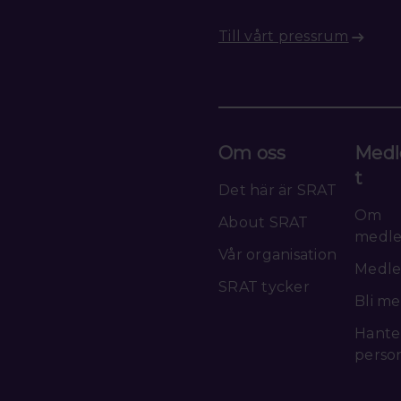
Till vårt pressrum
Om oss
Medl
t
Det här är SRAT
Om
About SRAT
medl
Vår organisation
Medle
SRAT tycker
Bli m
Hante
perso