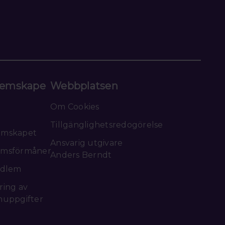
emskape
Webbplatsen
Om Cookies
Tillgänglighetsredogörelse
emskapet
Ansvarig utgivare
msförmåner
Anders Berndt
edlem
ring av
nuppgifter