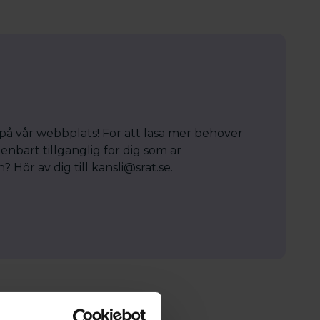
 på vår webbplats! För att läsa mer behöver
enbart tillgänglig för dig som är
Hör av dig till kansli@srat.se.