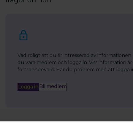
frågor om lön.
Vad roligt att du är intresserad av informationen
du vara medlem och logga in. Viss information är 
förtroendevald. Har du problem med att logga in? 
Bli medlem
Logga in