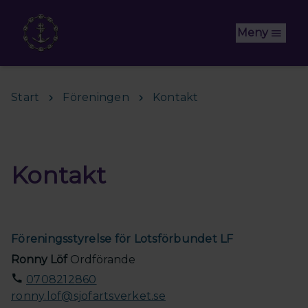
Hoppa till huvudinnehåll
Meny
Start
Föreningen
Kontakt
Kontakt
Föreningsstyrelse för Lotsförbundet LF
Ronny Löf
Ordförande
0708212860
ronny.lof@sjofartsverket.se