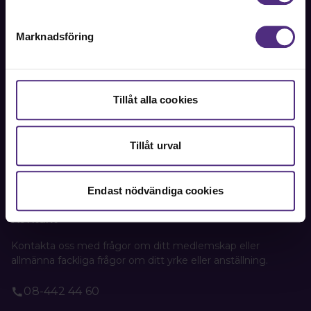
Lotsförbundet - med merparten av Sveriges lotsar
som medlemmar.
Marknadsföring
Bli medlem
Tillåt alla cookies
Lotsförbundet
c/o Patrik Wikand
Lygneviksvägen 6
Tillåt urval
439 72 Fjärås
Endast nödvändiga cookies
Kontakt
Kontakta oss med frågor om ditt medlemskap eller
allmänna fackliga frågor om ditt yrke eller anställning.
08-442 44 60