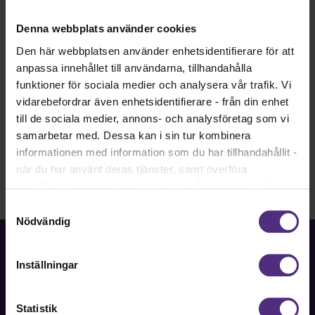
0708633912
patrik.wikand@sjofartsverket.se
Denna webbplats använder cookies
Den här webbplatsen använder enhetsidentifierare för att
Robert Fagerkrantz
Sekreterare
anpassa innehållet till användarna, tillhandahålla
0104785135
funktioner för sociala medier och analysera vår trafik. Vi
robert.fagerkrantz@sjofartsverket.se
vidarebefordrar även enhetsidentifierare - från din enhet
till de sociala medier, annons- och analysföretag som vi
samarbetar med. Dessa kan i sin tur kombinera
informationen med information som du har tillhandahållit -
när du har använt deras tjänster, samt överföra
identifierare och annan information från din enhet till
tredje land, det vill säga land utanför EU/EES-området.
Samtyckesval
Dock har vi lagt in anonymisering av IP-adress i
Nödvändig
förhållande till Google Analytics. Du godkänner våra
cookies vid fortsatt användande av vår webbplats.
Inställningar
Statistik