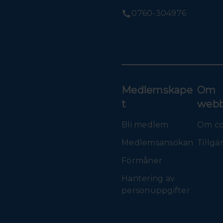
0760-304976
Medlemskape
Om
t
webb
Bli medlem
Om co
Medlemsansökan
Tillgä
Förmåner
Hantering av
personuppgifter