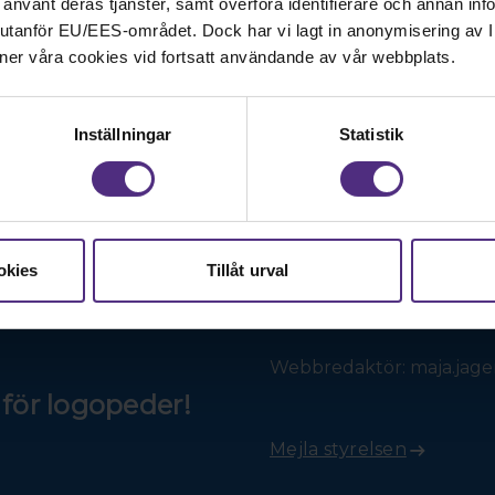
ar använt deras tjänster, samt överföra identifierare och annan info
nd utanför EU/EES-området. Dock har vi lagt in anonymisering av IP
ner våra cookies vid fortsatt användande av vår webbplats.
Inställningar
Statistik
Kontakt
Frågor om medlemskap och
okies
Tillåt urval
Förenings- och professio
styrelse.
Webbredaktör: maja.jag
för logopeder!
Mejla styrelsen