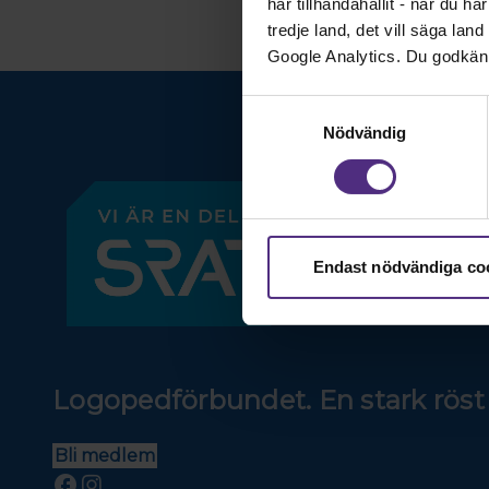
har tillhandahållit - när du h
tredje land, det vill säga la
Google Analytics. Du godkän
Samtyckesval
Nödvändig
Endast nödvändiga co
Logopedförbundet. En stark röst 
Bli medlem