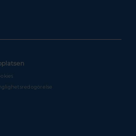
platsen
okies
nglighetsredogörelse