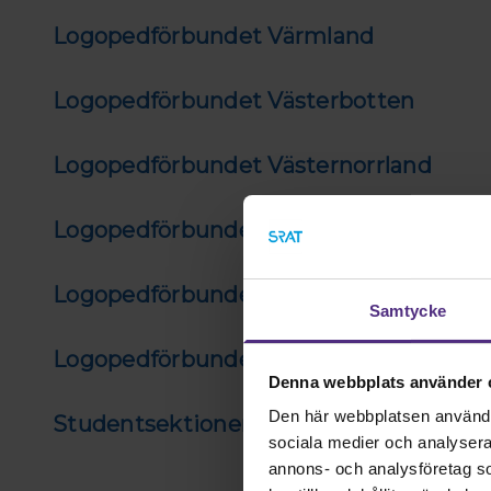
Logopedförbundet Värmland
Logopedförbundet Västerbotten
Logopedförbundet Västernorrland
Logopedförbundet Västra Götaland
Logopedförbundet Örebro
Samtycke
Logopedförbundet Östergötland
Denna webbplats använder 
Den här webbplatsen använder 
Studentsektionen
sociala medier och analysera v
annons- och analysföretag s