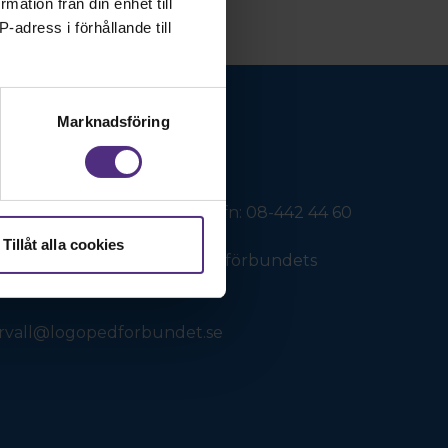
rmation från din enhet till
-adress i förhållande till
Marknadsföring
 arbetsrätt: SRATs kansli tfn: 08-442 44 60
Tillåt alla cookies
nsrelaterade frågor: Logopedförbundets
ervall@logopedforbundet.se