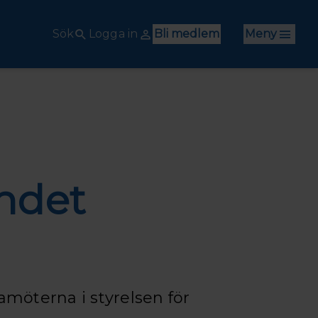
Sök
Logga in
Bli medlem
Meny
ndet
damöterna i styrelsen för