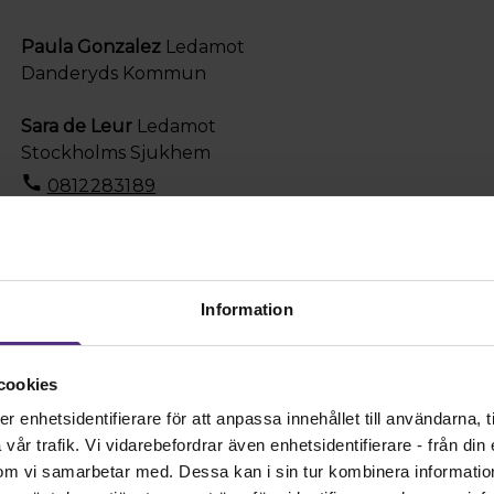
Paula Gonzalez
Ledamot
Danderyds Kommun
Sara de Leur
Ledamot
Stockholms Sjukhem
0812283189
sara.deleur@stockholmssjukhem.se
Sofia Due
Sekreterare
Region Stockholm Danderyds Sjukhus
Information
sofia.due@sll.se
cookies
enhetsidentifierare för att anpassa innehållet till användarna, ti
år trafik. Vi vidarebefordrar även enhetsidentifierare - från din e
om vi samarbetar med. Dessa kan i sin tur kombinera informati