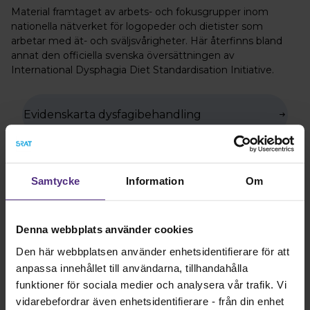
Material framtaget av arbets- och fokusgrupper inom
nationella nätverket för logopeder och dietister som
arbetar med ät- och sväljsvårigheter. Här återfinns bland
annat den officiella svenska översättningen av
International Dysphagia Diet Standardisation Initiative.
Evidenskarta dysfagibehandling
IDDSI på svenska
Samtycke
Information
Om
Denna webbplats använder cookies
Trakeostomerade patienter -
Den här webbplatsen använder enhetsidentifierare för att
bedömningsprotokoll
anpassa innehållet till användarna, tillhandahålla
funktioner för sociala medier och analysera vår trafik. Vi
vidarebefordrar även enhetsidentifierare - från din enhet