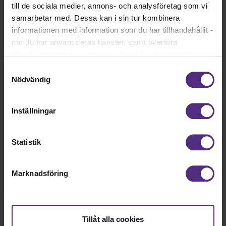
till de sociala medier, annons- och analysföretag som vi
Diagnosrekommendation ätsvårigheter hos
samarbetar med. Dessa kan i sin tur kombinera
barn
informationen med information som du har tillhandahållit -
när du har använt deras tjänster, samt överföra
identifierare och annan information från din enhet till
tredje land, det vill säga land utanför EU/EES-området.
Samtyckesval
Övrigt logopediskt
Dock har vi lagt in anonymisering av IP-adress i
Nödvändig
stödmaterial
förhållande till Google Analytics. Du godkänner våra
cookies vid fortsatt användande av vår webbplats.
Inställningar
Riktlinjer diagnosklassificering
Statistik
CATALISE på svenska
Marknadsföring
Språkstörning och samförekommande
Tillåt alla cookies