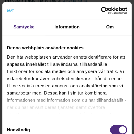
Praktiska frågor hänvisas till
SRATs kansli
Frågor kring kursens innehåll tas med fördel med någon av
kursledarna:
Samtycke
Information
Om
Christel Bridal
08-442 44 61
Denna webbplats använder cookies
Christel Bridal
Den här webbplatsen använder enhetsidentifierare för att
Hanna Adlerteg-Melinder
anpassa innehållet till användarna, tillhandahålla
funktioner för sociala medier och analysera vår trafik. Vi
08-442 44 68
vidarebefordrar även enhetsidentifierare - från din enhet
Hanna Adlerteg-Melinder
till de sociala medier, annons- och analysföretag som vi
samarbetar med. Dessa kan i sin tur kombinera
Välkommen med din intresseanmälan!
informationen med information som du har tillhandahållit -
Det lönar sig att vara medlem i SRAT!
när du har använt deras tjänster, samt överföra
Du behöver vara inloggad för att anmäla dig!
identifierare och annan information från din enhet till
tredje land, det vill säga land utanför EU/EES-området.
Samtyckesval
Dock har vi lagt in anonymisering av IP-adress i
Nödvändig
Sista anmälningsdatum:
2027-11-03