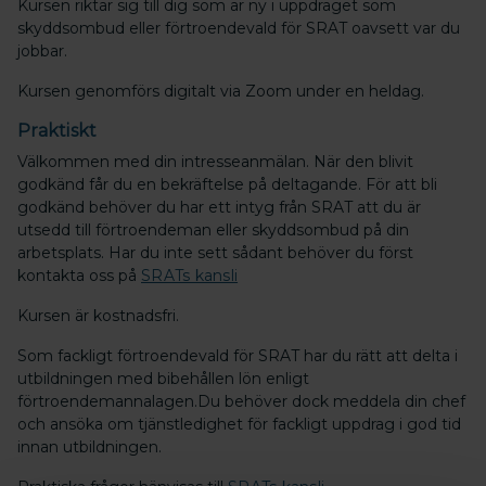
Kursen riktar sig till dig som är ny i uppdraget som
skyddsombud eller förtroendevald för SRAT oavsett var du
jobbar.
Kursen genomförs digitalt via Zoom under en heldag.
Praktiskt
Välkommen med din intresseanmälan. När den blivit
godkänd får du en bekräftelse på deltagande. För att bli
godkänd behöver du har ett intyg från SRAT att du är
utsedd till förtroendeman eller skyddsombud på din
arbetsplats. Har du inte sett sådant behöver du först
kontakta oss på
SRATs kansli
Kursen är kostnadsfri.
Som fackligt förtroendevald för SRAT har du rätt att delta i
utbildningen med bibehållen lön enligt
förtroendemannalagen.Du behöver dock meddela din chef
och ansöka om tjänstledighet för fackligt uppdrag i god tid
innan utbildningen.