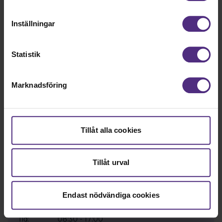
förhållande till Google Analytics. Du godkänner våra
cookies vid fortsatt användande av vår webbplats.
Inställningar
Statistik
Marknadsföring
För att anmäla dig behöver du vara medlem
eller förtroendevald och logga in.
Bli medlem
Logga in
Tillåt alla cookies
Tillåt urval
Endast nödvändiga cookies
Datum:
17 november
Tid:
08:30 - 17:00