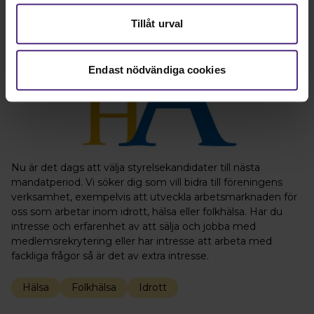
Tillåt urval
Endast nödvändiga cookies
Nu är det dags att välja styrelsekandidater till nästa
mandatperiod. Vi söker dig som vill bidra till föreningens
verksamhet, exempelvis att utveckla arbetsmarknaden för
oss som arbetar inom idrott, hälsa eller folkhälsa. Har du
intresse och erfarenhet av att sälja och jobba med
medlemsrekrytering eller har intresse att arbeta med
fackliga frågor så är det av extra intresse.
Hälsa
Folkhälsa
Idrott