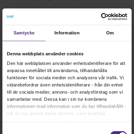
Så planerar du ett bra
medlemsmöte
Samtycke
Information
Om
Bestäm syftet
Denna webbplats använder cookies
Den här webbplatsen använder enhetsidentifierare för att
anpassa innehållet till användarna, tillhandahålla
Skicka en inbjudan i god tid
funktioner för sociala medier och analysera vår trafik. Vi
vidarebefordrar även enhetsidentifierare - från din enhet
till de sociala medier, annons- och analysföretag som vi
Välj en tid som fler kan
samarbetar med. Dessa kan i sin tur kombinera
informationen med information som du har tillhandahållit -
när du har använt deras tjänster, samt överföra
Involvera fler i förberedelserna
identifierare och annan information från din enhet till
tredje land, det vill säga land utanför EU/EES-området.
Samtyckesval