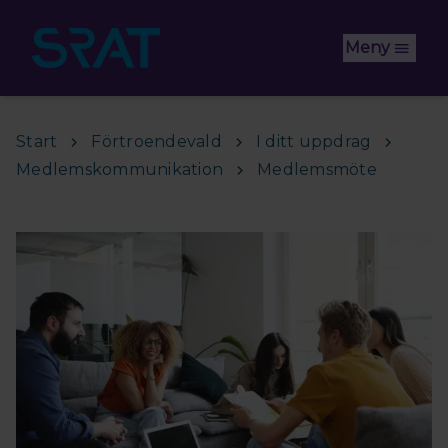
Hoppa till huvudinnehåll
Meny
Start
Förtroendevald
I ditt uppdrag
Medlemskommunikation
Medlemsmöte