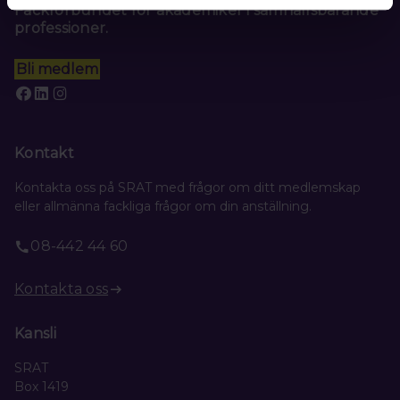
Fackförbundet för akademiker i samhällsbärande
professioner.
Bli medlem
Kontakt
Kontakta oss på SRAT med frågor om ditt medlemskap
eller allmänna fackliga frågor om din anställning.
08-442 44 60
Kontakta oss
Kansli
SRAT
Box 1419