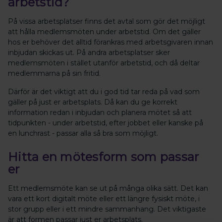
arbetstid?
På vissa arbetsplatser finns det avtal som gör det möjligt
att hålla medlemsmöten under arbetstid. Om det gäller
hos er behöver det alltid förankras med arbetsgivaren innan
inbjudan skickas ut.
På andra arbetsplatser sker
medlemsmöten i stället utanför arbetstid, och då deltar
medlemmarna på sin fritid.
Därför är det viktigt att du i god tid tar reda på vad som
gäller på just er arbetsplats. Då kan du ge korrekt
information redan i inbjudan och planera mötet så att
tidpunkten - under arbetstid, efter jobbet eller kanske på
en lunchrast - passar alla så bra som möjligt.
Hitta en mötesform som passar
er
Ett medlemsmöte kan se ut på många olika sätt. Det kan
vara ett kort digitalt möte eller ett längre fysiskt möte, i
stor grupp eller i ett mindre sammanhang. Det viktigaste
är att formen passar just er arbetsplats.