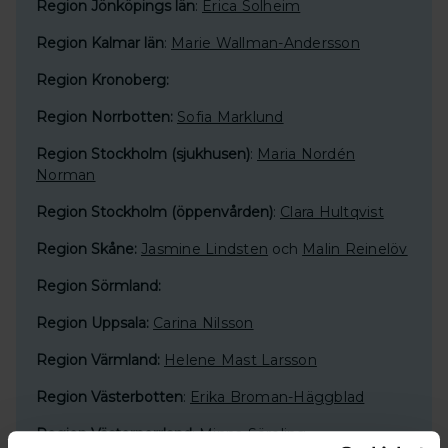
Region Jönköpings län
:
Erica Solheim
Region Kalmar län
:
Marie Wallman-Andersson
Region Kronoberg:
Region Norrbotten:
Sofia Marklund
Region Stockholm (sjukhusen)
:
Maria Nordén
Norman
Region Stockholm (öppenvården)
:
Clara Hultqvist
Region Skåne:
Jasmine Lindsten
och
Malin Reinelöv
Region Sörmland:
Region Uppsala:
Carina Nilsson
Region Värmland:
Helene Mast Larsson
Region Västerbotten
:
Erika Broman-Häggblad
Region Västernorrland
:
Minna Söreling