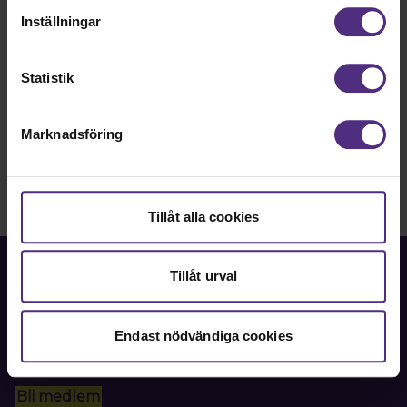
cookies vid fortsatt användande av vår webbplats.
förtroendevalda.
Inställningar
Min sida
Statistik
Marknadsföring
Tillåt alla cookies
Tillåt urval
Endast nödvändiga cookies
Fackförbundet för akademiker i samhällsbärande
professioner.
Bli medlem