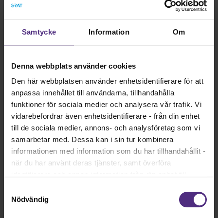
Region Västmanland
:
Västra Götalandsregionen:
Åsa Fyrberg
Samtycke
Information
Om
Region Örebro län:
Region Östergötland
:
Jerker Franzén
Denna webbplats använder cookies
Den här webbplatsen använder enhetsidentifierare för att
anpassa innehållet till användarna, tillhandahålla
För arbetsgivare
funktioner för sociala medier och analysera vår trafik. Vi
Om det saknas sammankallande i din region så
vidarebefordrar även enhetsidentifierare - från din enhet
kontakta kansliet på
kansli@srat.se.
till de sociala medier, annons- och analysföretag som vi
samarbetar med. Dessa kan i sin tur kombinera
informationen med information som du har tillhandahållit -
när du har använt deras tjänster, samt överföra
identifierare och annan information från din enhet till
tredje land, det vill säga land utanför EU/EES-området.
Samtyckesval
Min sida
Dock har vi lagt in anonymisering av IP-adress i
Nödvändig
förhållande till Google Analytics. Du godkänner våra
Här hittar du kontaktuppgifter till dina