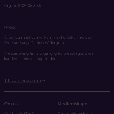
Org. nr. 802005-3156
Press
Är du journalist och vill komma i kontakt med oss?
Pressansvarig: Patricia Widergren
Pressansvarig finns tillgänglig för pressfrågor under
kansliets ordinarie öppettider.
Till vårt pressrum
Om oss
Medlemskapet
Det här är SRAT
Om medlemskapet