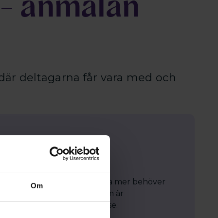
- anmälan
där deltagarna får vara med och
 på vår webbplats! För att läsa mer behöver
Om
enbart tillgänglig för dig som är
Hör av dig till kansli@srat.se.