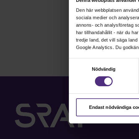
Denna webbplats använder 
Den här webbplatsen använder 
sociala medier och analysera v
annons- och analysföretag s
har tillhandahållit - när du h
tredje land, det vill säga la
Google Analytics. Du godkän
Samtyckesval
Nödvändig
Endast nödvändiga co