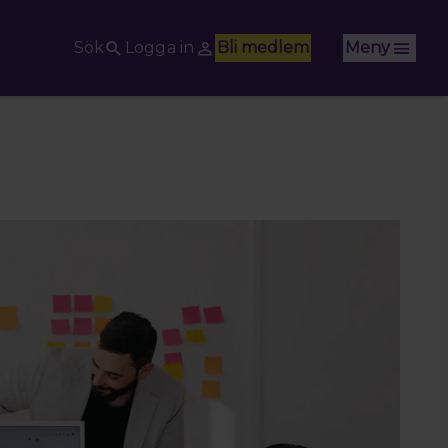
Sök
Logga in
Bli medlem
Meny