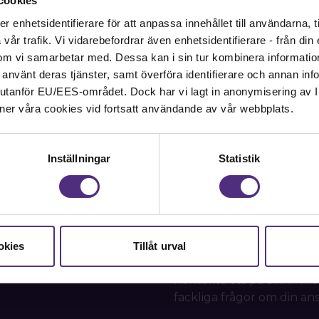
cookies
Bli medlem
Logga in
enhetsidentifierare för att anpassa innehållet till användarna, ti
år trafik. Vi vidarebefordrar även enhetsidentifierare - från din e
om vi samarbetar med. Dessa kan i sin tur kombinera informati
ar använt deras tjänster, samt överföra identifierare och annan info
nd utanför EU/EES-området. Dock har vi lagt in anonymisering av IP
ner våra cookies vid fortsatt användande av vår webbplats.
Inställningar
Statistik
Kontakt
okies
Tillåt urval
Kontakta oss på SRAT me
fackliga frågor om din ans