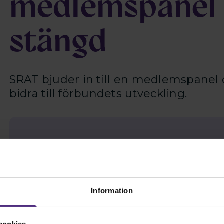
medlemspanel 
stängd
SRAT bjuder in till en medlemspanel 
bidra till förbundets utveckling.
Vad roligt att du är intresserad av informationen
Information
du vara medlem och logga in. Viss information är 
förtroendevald. Har du problem med att logga in? 