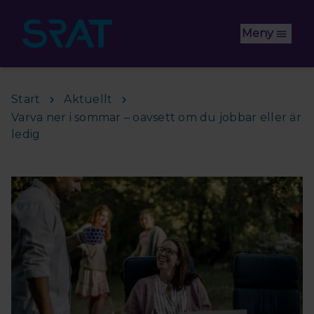
Hoppa till huvudinnehåll
Meny
Start
Aktuellt
Varva ner i sommar – oavsett om du jobbar eller är
ledig