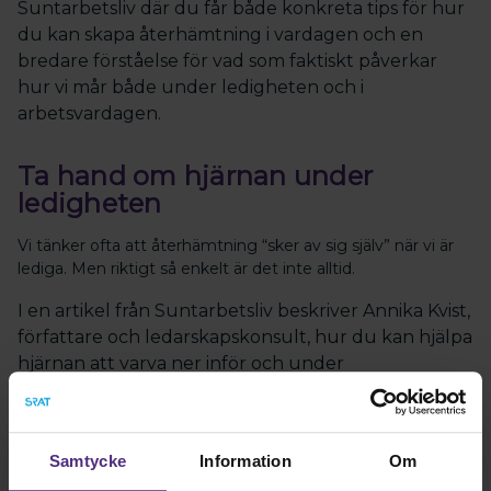
Suntarbetsliv där du får både konkreta tips för hur
du kan skapa återhämtning i vardagen och en
bredare förståelse för vad som faktiskt påverkar
hur vi mår både under ledigheten och i
arbetsvardagen.
Ta hand om hjärnan under
ledigheten
Vi tänker ofta att återhämtning “sker av sig själv” när vi är
lediga. Men riktigt så enkelt är det inte alltid.
I en artikel från Suntarbetsliv beskriver Annika Kvist,
författare och ledarskapskonsult, hur du kan hjälpa
hjärnan att varva ner inför och under
ledigheten. Hon lyfter en modell som ibland kallas
“tallriksmodellen för hjärnan” – ett sätt att förstå
vad vi faktiskt behöver få in i våra dagar för att må
Samtycke
Information
Om
bra.