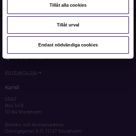
Tillåt alla cookies
Tillåt urval
Kontakt
Kontakta oss på SRAT med frågor om ditt medlemskap
eller allmänna fackliga frågor om din anställning.
Endast nödvändiga cookies
08-442 44 60
Kontakta oss
Kansli
SRAT
Box 1419
111 84 Stockholm
Besöks- och leveransadress:
Oxtorgsgatan 9-11, 111 57 Stockholm