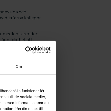
endevalda och
med erfarna kollegor
terar medlemsärenden
får möjlighet att
innebär många
ningar samt andra
Om
ga frågor
llhandahålla funktioner för
llegor
nhet till de sociala medier,
onen med information som du
rmation från din enhet till