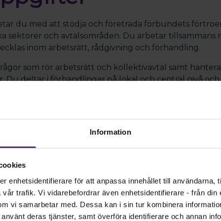
tar du med att stödja och företräda förbundets förtro
 sektorer och avtalsområden. Du arbetar tillsammans 
vecklas inom arbetsrätt, rådgivning och förhandling.
i frågor som rör arbetsrätt och kollektivavtal samt han
. Du deltar i förhandlingar på lokal och central nivå och 
m fackliga förhandlingar och partsrelationer. Arbetet 
 samarbete med kollegor, professions- och branschföre
amarbetspartners.
Information
arbetsuppgifter
cookies
stöd till medlemmar och förtroendevalda i arbetsrättsli
enhetsidentifierare för att anpassa innehållet till användarna, ti
gar på lokal och central nivå tillsammans med erfarna ko
år trafik. Vi vidarebefordrar även enhetsidentifierare - från din e
om vi samarbetar med. Dessa kan i sin tur kombinera informati
 upp medlemsärenden av varierande karaktär
ar använt deras tjänster, samt överföra identifierare och annan info