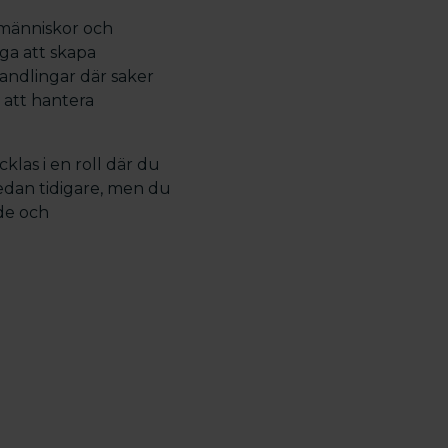
 människor och
ga att skapa
handlingar där saker
 att hantera
cklas i en roll där du
edan tidigare, men du
nde och