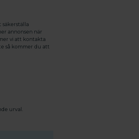
 säkerställa
r ner annonsen när
mer vi att kontakta
inte så kommer du att
de urval.