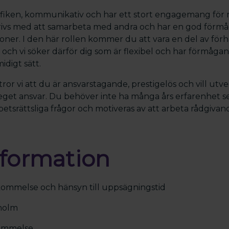
nyfiken, kommunikativ och har ett stort engagemang för
 trivs med att samarbeta med andra och har en god förmå
ioner. I den här rollen kommer du att vara en del av för
 och vi söker därför dig som är flexibel och har förmågan
idigt sätt.
 tror vi att du är ansvarstagande, prestigelös och vill utve
 eget ansvar. Du behöver inte ha många års erfarenhet s
rbetsrättsliga frågor och motiveras av att arbeta rådgiva
nformation
ommelse och hänsyn till uppsägningstid
holm
kommelse