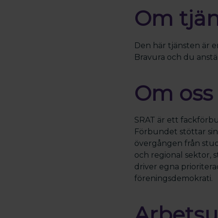
Om tjä
Den här tjänsten är e
Bravura och du anställ
Om oss
SRAT är ett fackförb
Förbundet stöttar si
övergången från stud
och regional sektor, 
driver egna priorite
föreningsdemokrati.
Arbetsu