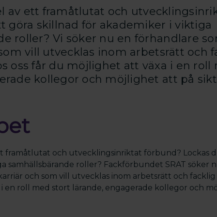
del av ett framåtlutat och utvecklingsinr
t göra skillnad för akademiker i viktiga
e roller? Vi söker nu en förhandlare som
 som vill utvecklas inom arbetsrätt och f
s oss får du möjlighet att växa i en roll
rade kollegor och möjlighet att på sikt 
bet
ett framåtlutat och utvecklingsinriktat förbund? Lockas d
tiga samhällsbärande roller? Fackförbundet SRAT söker 
 karriär och som vill utvecklas inom arbetsrätt och facklig
 i en roll med stort lärande, engagerade kollegor och möjl