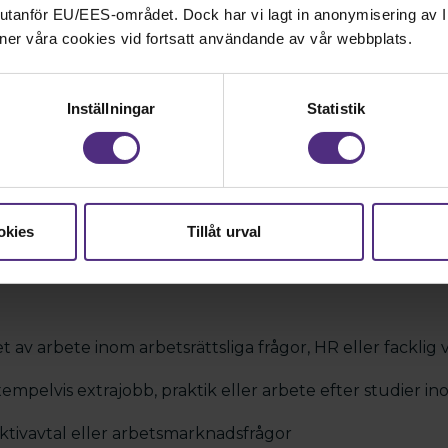
nd utanför EU/EES-området. Dock har vi lagt in anonymisering av IP
rfarenhet och personliga egenskaper
ner våra cookies vid fortsatt användande av vår webbplats.
Inställningar
Statistik
inom juridik, personalvetenskap, beteendevetenskap e
venska och engelska, i tal och skrift
okies
Tillåt urval
rbetsrätt, förhandling och partsrelationer
t av arbete inom arbetsrättsliga frågor, HR eller fackli
empelvis extrajobb, praktik eller arbete efter studier 
tivavtal eller arbetsmarknadsfrågor