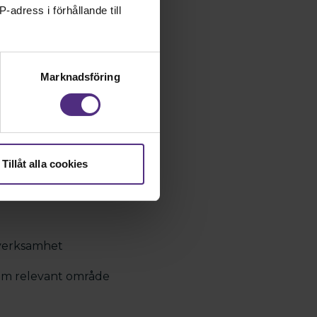
-adress i förhållande till
Marknadsföring
ller liknande
Tillåt alla cookies
g verksamhet
inom relevant område