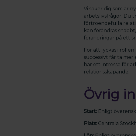
Vi söker dig som är 
arbetslivsfrågor. Du
förtroendefulla relat
kan förändras snabbt,
förändringar på ett sm
För att lyckas i rollen
successivt får ta mer
har ett intresse för a
relationsskapande.
Övrig i
Start:
Enligt överensk
Plats:
Centrala Stock
Lön:
Enligt överens