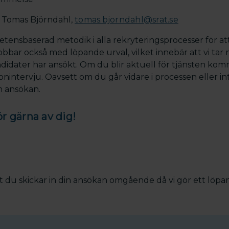
:
Tomas Björndahl,
tomas.bjorndahl@srat.se
ensbaserad metodik i alla rekryteringsprocesser för att
 jobbar också med löpande urval, vilket innebär att vi ta
ndidater har ansökt. Om du blir aktuell för tjänsten kom
efonintervju. Oavsett om du går vidare i processen eller 
n ansökan.
r gärna av dig!
 du skickar in din ansökan omgående då vi gör ett löpan