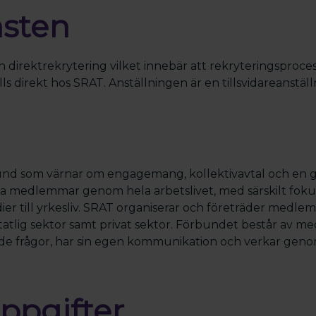
nsten
n direktrekrytering vilket innebär att rekryteringsproc
s direkt hos SRAT. Anställningen är en tillsvidareanställ
und som värnar om engagemang, kollektivavtal och en g
na medlemmar genom hela arbetslivet, med särskilt foku
ier till yrkesliv. SRAT organiserar och företräder me
statlig sektor samt privat sektor. Förbundet består av 
rade frågor, har sin egen kommunikation och verkar gen
ppgifter