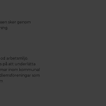
essen sker genom
ning.
od arbetsmiljö.
s på att underlätta
dlemmar inom kommunal
medlemsföreningar som
om