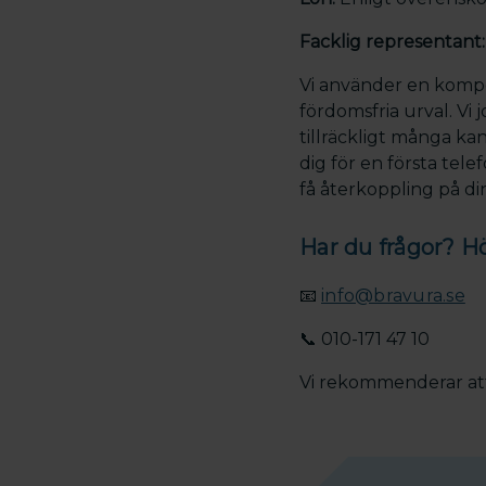
Facklig representant
Vi använder en kompet
fördomsfria urval. Vi
tillräckligt många ka
dig för en första tel
få återkoppling på di
Har du frågor? Hö
📧
info@bravura.se
📞 010-171 47 10
Vi rekommenderar att