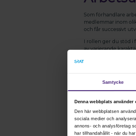
Som förhandlare arbe
medlemmar inom olika
och får successivt ut
I rollen ger du stöd 
av varierande karaktär
bygga erfarenhet ino
kontaktytor och nära
organisationer och s
Samtycke
Huvudsakliga 
Denna webbplats använder 
Ge rådgivning och 
Den här webbplatsen använder 
Delta i förhandlin
sociala medier och analysera v
annons- och analysföretag s
Hantera och följa
har tillhandahållit - när du h