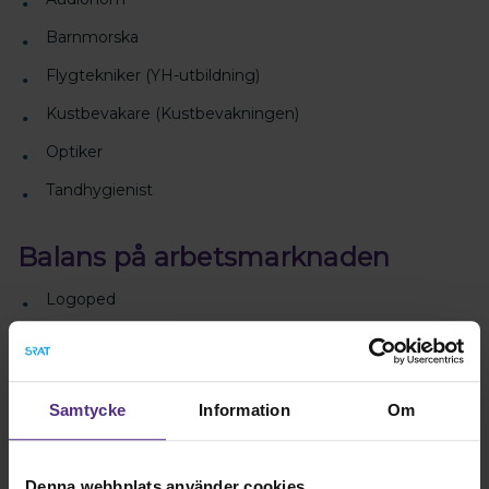
Barnmorska
Flygtekniker (YH-utbildning)
Kustbevakare (Kustbevakningen)
Optiker
Tandhygienist
Balans på arbetsmarknaden
Logoped
Kiropraktor
Stor konkurrens om jobben
Samtycke
Information
Om
Hälsovetare
Denna webbplats använder cookies