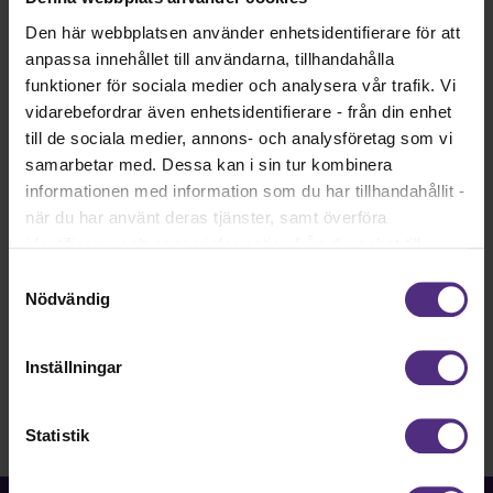
Den här webbplatsen använder enhetsidentifierare för att
Till rapporten
anpassa innehållet till användarna, tillhandahålla
funktioner för sociala medier och analysera vår trafik. Vi
På Saco.se kan du läsa mer och hitta rapporten.
vidarebefordrar även enhetsidentifierare - från din enhet
Till rapporten
till de sociala medier, annons- och analysföretag som vi
samarbetar med. Dessa kan i sin tur kombinera
informationen med information som du har tillhandahållit -
när du har använt deras tjänster, samt överföra
identifierare och annan information från din enhet till
Anmälan till högskola och universitet
tredje land, det vill säga land utanför EU/EES-området.
Samtyckesval
Anmälan till universitet och högskola ör öppen 16
Dock har vi lagt in anonymisering av IP-adress i
Nödvändig
mars - 15 april 2026.
förhållande till Google Analytics. Du godkänner våra
cookies vid fortsatt användande av vår webbplats.
Inställningar
Statistik