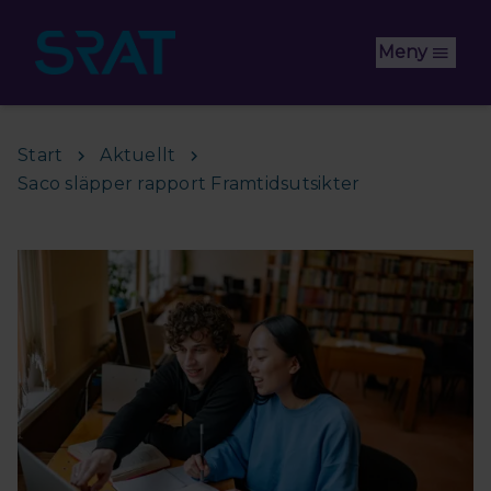
Hoppa till huvudinnehåll
Meny
Start
Aktuellt
Saco släpper rapport Framtidsutsikter