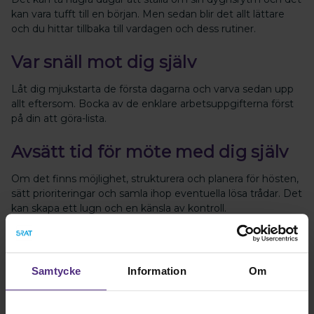
kan vara tufft till en början. Men sedan blir det allt lättare
och du hittar tillbaka till vardagen och dess rutiner.
Var snäll mot dig själv
Låt dig mjukstarta de första dagarna och varva sedan upp
allt eftersom. Bocka av de enklare arbetsuppgifterna först
på din att göra-lista.
Avsätt tid för möte med dig själv
Om det finns möjlighet, strukturera och planera för hösten,
sätt prioriteringar och samla ihop eventuella lösa trådar. Det
kan skapa ett lugn och en känsla av kontroll.
Kom ihåg rast och paus
Det är viktigt att ta kortare pauser för att snabbt fylla på
Samtycke
Information
Om
med ny energi. Ta en vända till kaffemaskinen och fyll på
kaffekoppen, gör en andningsövning eller stretcha ut rygg-
och bröstmuskulaturen.