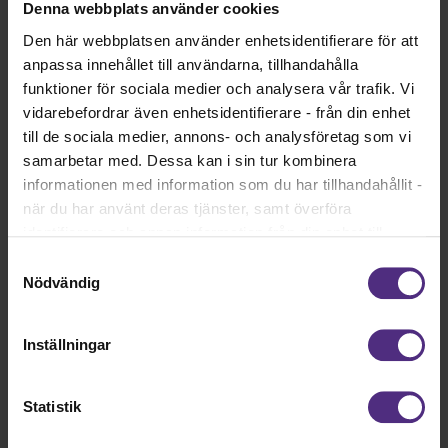
Denna webbplats använder cookies
Återhämta dig efter jobbet
Den här webbplatsen använder enhetsidentifierare för att
anpassa innehållet till användarna, tillhandahålla
Under första jobbveckan blir många trötta och kan behöva
funktioner för sociala medier och analysera vår trafik. Vi
mer återhämtning efter jobbet. Strukturera upp veckan på
vidarebefordrar även enhetsidentifierare - från din enhet
hemmafronten så att du får den extra återhämtning du
till de sociala medier, annons- och analysföretag som vi
behöver.
samarbetar med. Dessa kan i sin tur kombinera
informationen med information som du har tillhandahållit -
Planera in något roligt att se fram
när du har använt deras tjänster, samt överföra
emot
identifierare och annan information från din enhet till
tredje land, det vill säga land utanför EU/EES-området.
Kanske en weekend under hösten, en trevlig middag eller
Samtyckesval
en fisketur. Att ha något planerat kan ge energi och
Dock har vi lagt in anonymisering av IP-adress i
Nödvändig
motivation i vardagen.
förhållande till Google Analytics. Du godkänner våra
cookies vid fortsatt användande av vår webbplats.
Nyhet
Arbetsmiljö
Inställningar
Statistik