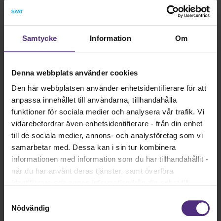
medlemmar, samverka med arbetsgivaren och göra SRAT
synligt på arbetsplatsen.
Läs mer och anmäl dig till den fackliga grundkursen
Samtycke
Information
Om
8-9 oktober
Läs mer och anmäl dig till den fackliga grundkursen
14-16 oktober
Denna webbplats använder cookies
Den här webbplatsen använder enhetsidentifierare för att
Grundkurs för dig som
anpassa innehållet till användarna, tillhandahålla
skyddsombud
funktioner för sociala medier och analysera vår trafik. Vi
vidarebefordrar även enhetsidentifierare - från din enhet
När: 11-12 november
till de sociala medier, annons- och analysföretag som vi
samarbetar med. Dessa kan i sin tur kombinera
Plats: Digitalt via Zoom
informationen med information som du har tillhandahållit -
Om kursen
när du har använt deras tjänster, samt överföra
Har du frågor och funderingar angående arbetsmiljöarbetet
identifierare och annan information från din enhet till
och din roll som skyddsombud? Här får du ökad kunskap
tredje land, det vill säga land utanför EU/EES-området.
Samtyckesval
om arbetsmiljöarbetet och hur du som skyddsombud kan
Dock har vi lagt in anonymisering av IP-adress i
Nödvändig
bidra aktivt på din arbetsplats. Du blir rustad att ha en bra
förhållande till Google Analytics. Du godkänner våra