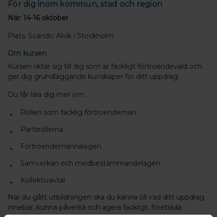
För dig inom kommun, stad och region
När: 14-16 oktober
Plats: Scandic Alvik i Stockholm
Om kursen
Kursen riktar sig till dig som är fackligt förtroendevald och
ger dig grundläggande kunskaper för ditt uppdrag.
Du får lära dig mer om:
Rollen som facklig förtroendeman
Partsrollerna
Förtroendemannalagen
Samverkan och medbestämmandelagen
Kollektivavtal
När du gått utbildningen ska du känna till vad ditt uppdrag
innebär, kunna påverka och agera fackligt, företräda