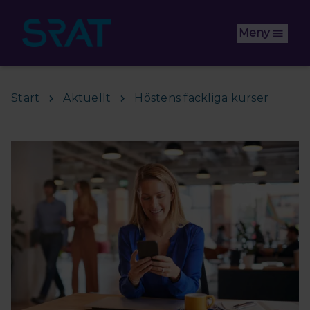
Hoppa till huvudinnehåll
Meny
Start
Aktuellt
Höstens fackliga kurser