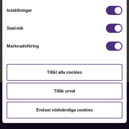
dialog om arbetsmiljö med medlemmar och arbetsgivare.
cookies vid fortsatt användande av vår webbplats.
Du får verktyg för att aktivt kunna bidra i samverkan och i
Inställningar
arbetsmiljökommittéer.
Läs mer och anmäl dig till grundkursen för
Statistik
skyddsombud
Nyhet
Medlemsinformation
Marknadsföring
Kurs / Utbildning
Tillåt alla cookies
Tillåt urval
Endast nödvändiga cookies
Fackförbundet för akademiker i samhällsbärande
professioner.