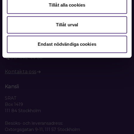
Tillåt alla cookies
Tillåt urval
Kontakt
Kontakta oss på SRAT med frågor om ditt medlemskap
eller allmänna fackliga frågor om din anställning.
Endast nödvändiga cookies
08-442 44 60
Kontakta oss
Kansli
SRAT
Box 1419
111 84 Stockholm
Besöks- och leveransadress:
Oxtorgsgatan 9-11, 111 57 Stockholm