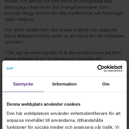
möten och samtal och inte minst en mångfaldsparad
deltog jag också vid en stor mängd seminarier som
berörde viktiga ämnen för våra medlemmar och föreningar,
säger Magnus.
Han lyfter särskilt fram den starka enighet han upplevde
bland deltagarna kring vikten av att värna det demokratiska
samtalet.
- Det jag tar med mig främst är den enighet som jag fann
bland deltagarna om att bevara och utveckla det
demokratiska samtalet. Detta för att skapa den tillit som
gör att vi känner tillförsikt och hopp snarare än rädsla inför
de omvälvningar och förändringar vi ser i vår omvärld och i
vår framtid.
Samtycke
Information
Om
Denna webbplats använder cookies
Den här webbplatsen använder enhetsidentifierare för att
anpassa innehållet till användarna, tillhandahålla
funktioner för sociala medier och analysera vår trafik. Vi