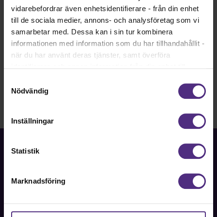
vidarebefordrar även enhetsidentifierare - från din enhet
till de sociala medier, annons- och analysföretag som vi
samarbetar med. Dessa kan i sin tur kombinera
informationen med information som du har tillhandahållit -
när du har använt deras tjänster, samt överföra
identifierare och annan information från din enhet till
tredje land, det vill säga land utanför EU/EES-området.
Samtyckesval
Dock har vi lagt in anonymisering av IP-adress i
Nödvändig
förhållande till Google Analytics. Du godkänner våra
cookies vid fortsatt användande av vår webbplats.
Inställningar
Statistik
Marknadsföring
Fackförbundet för akademiker i samhällsbärande
professioner.
Bli medlem